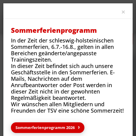
Clo
×
Sommerferienprogramm
In der Zeit der schleswig-holsteinischen
Neues
Vereins-News
Prüfungen im Ju-Jutsu
Sommerferien, 6.7.-16.8., gelten in allen
Bereichen geänderte/angepasste
Trainingszeiten.
In dieser Zeit befindet sich auch unsere
Geschäftsstelle in den Sommerferien. E-
Mails, Nachrichten auf dem
Anrufbeantworter oder Post werden in
dieser Zeit nicht in der gewohnten
Regelmäßigkeit beantwortet.
Wir wünschen allen Mitgliedern und
Freunden der TSV eine schöne Sommerzeit!
Neues aus deinem Verein
Sommerferienprogramm 2026