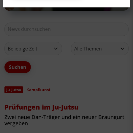
Ju-Jutsu
Kampfkunst
Prüfungen im Ju-Jutsu
Zwei neue Dan-Träger und ein neuer Braungurt
vergeben