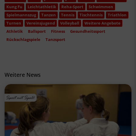
Kung Fu
Leichtathletik
Reha-Sport
Schwimmen
Spielmannszug
Tanzen
Tennis
Tischtennis
Triathlon
Turnen
Vereinsjugend
Volleyball
Weitere Angebote
Athletik
Ballsport
Fitness
Gesundheitssport
Rückschlagspiele
Tanzsport
Weitere News