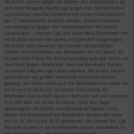
08.02.025, erneut gegen die Damen des Oststeinbeker
SV
,
und einer knappen Niederlage gegen den Tabellenführer
aus Elmshorn (wurde immerhin mit einem Punkt belohnt)
der 7. Tabellenplatz erreicht werden. Dieser bedeutete
nun Relegation gegen die Tabellenzweiten der beiden
Landesligen – Altonaer
TSV
und Grün-Weiß Eimsbüttel. Am
04.05.2025 wurden die Spiele in Eppendorf ausgetragen.
Im ersten Spiel zwischen den beiden Landesligisten
setzten sich die Damen aus Eimsbüttel mit 3:0 durch. Da
es zwei freie Plätze für die Verbandsliga gab war schon vor
dem Spiel gegen Altona klar, dass die Reinbeker Damen
mit einem Sieg die Liga halten würden. Die ersten beiden
Sätze waren von großer Nervosität auf beiden Seiten
geprägt. Am Ende setzen sich die Reinbekerinnen aber mit
25:21 und 25:23 durch. Im dritten Satz spielte die
Reinbeker Mannschaft deutlich befreiter auf und sicherten
sich den Satz mit 25:20. Im letzten Spiel des Tages
überzeugten die Damen aus Reinbek auf ganzer Linie.
Gegen die Mannschaft aus Eimsbüttel wurden die Sätze
mit 25:19, 25:19 und 25:15 gewonnen. Die Damen der
TSV
Reinbek spielen in der kommenden Saison also wieder in
der Verbandsliga – Herzlichen Glückwunsch !