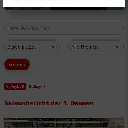
Volleyball
Ballsport
Saisonbericht der 1. Damen