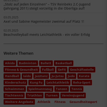
06.05.2025
„Stolz auf jeden Einzelnen“ – TSV Reinbeks 2.C-Jugend
(Jahrgang 2011) steigt vorzeitig in die Oberliga auf!
03.05.2025
Axel und Sabine Hagemeister zweimal auf Platz 1!
02.05.2025
Beachvolleyball meets Leichtathletik - ein voller Erfolg
Weitere Themen
Aikido
Badminton
Ballett
Basketball
Fitness & Gesundheit
Fußball
GeFit
Geschäftsstelle
Handball
Iaido
Jazztanz
Ju-Jutsu
Judo
Karate
Kinderschutz
Kung Fu
Leichtathletik
Reha-Sport
Schwimmen
Spielmannszug
Tanzen
Tennis
Tischtennis
Triathlon
Turnen
Vereinsjugend
Weitere Angebote
Athletik
Fitness
Gesundheitssport