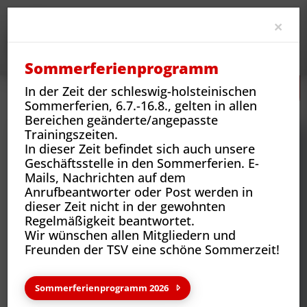
Clo
×
Sommerferienprogramm
In der Zeit der schleswig-holsteinischen
Neues
Vereins-News
Saisonbericht der 1. Damen
Sommerferien, 6.7.-16.8., gelten in allen
Bereichen geänderte/angepasste
Trainingszeiten.
In dieser Zeit befindet sich auch unsere
Geschäftsstelle in den Sommerferien. E-
Mails, Nachrichten auf dem
Anrufbeantworter oder Post werden in
dieser Zeit nicht in der gewohnten
Regelmäßigkeit beantwortet.
Wir wünschen allen Mitgliedern und
Freunden der TSV eine schöne Sommerzeit!
Neues aus deinem Verein
Sommerferienprogramm 2026