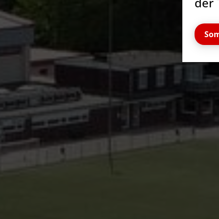
der 
Som
Quicklinks