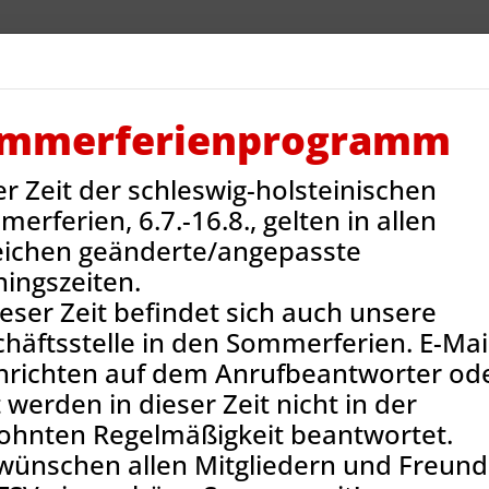
V Reinbek
Sportarten
Neues
Termine
Jug
ntakt
Onlineshop
mmerferienprogramm
er Zeit der schleswig-holsteinischen
erferien, 6.7.-16.8., gelten in allen
eichen geänderte/angepasste
ningszeiten.
ieser Zeit befindet sich auch unsere
häftsstelle in den Sommerferien. E-Mail
hrichten auf dem Anrufbeantworter od
 werden in dieser Zeit nicht in der
ohnten Regelmäßigkeit beantwortet.
wünschen allen Mitgliedern und Freun