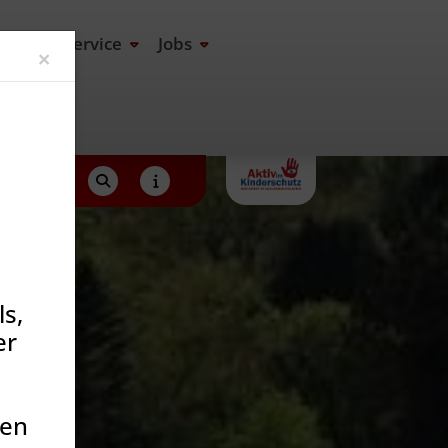
end
Service
Jobs
Close
×
s,
er
den