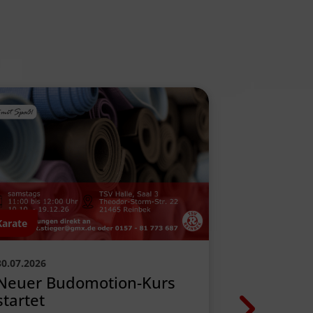
Karate
Weitere Ang
30.07.2026
29.07.2026
Neuer Budomotion-Kurs
Radtour 
startet
Tarpenbe