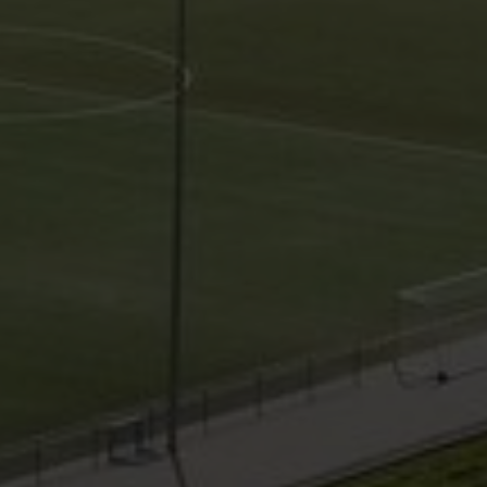
Service
Ge
Downloads
TS
Mitglied werden
The
Satzung
21
0