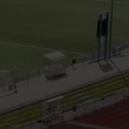
schäftsstelle
V Reinbek
odor-Storm-Str. 22
465 Reinbek
40 - 40 11 326-0
info@tsv-reinbek.de