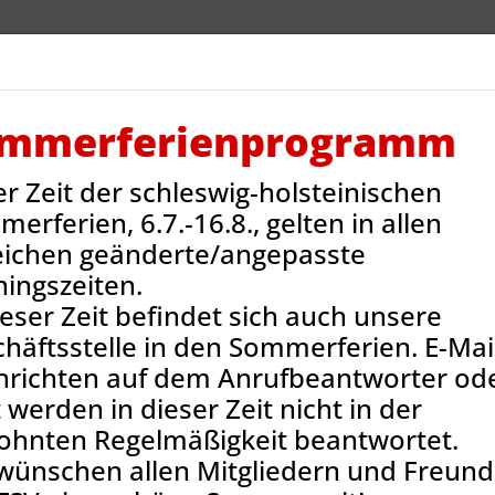
V Reinbek
Sportarten
Neues
Termine
Jug
ntakt
Onlineshop
mmerferienprogramm
er Zeit der schleswig-holsteinischen
portangebote und Abteilungen
Spielmannszug
erferien, 6.7.-16.8., gelten in allen
eichen geänderte/angepasste
ningszeiten.
ieser Zeit befindet sich auch unsere
häftsstelle in den Sommerferien. E-Mail
hrichten auf dem Anrufbeantworter od
 werden in dieser Zeit nicht in der
ohnten Regelmäßigkeit beantwortet.
wünschen allen Mitgliedern und Freun