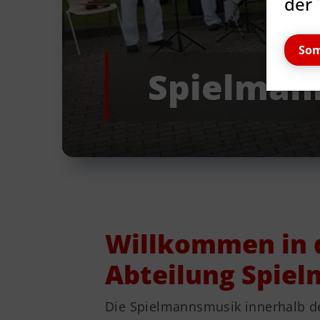
der 
Som
Spielman
Willkommen in 
Abteilung Spie
Quicklinks
Die Spielmannsmusik innerhalb d