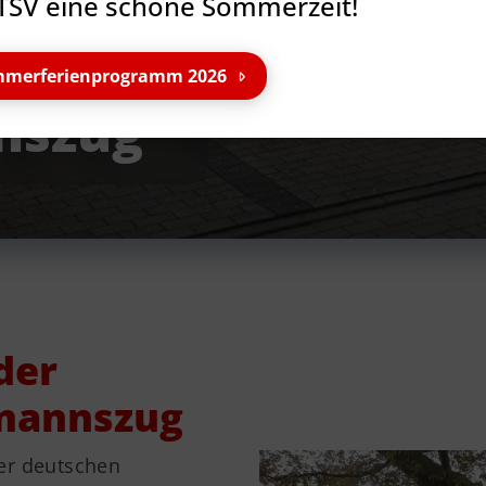
TSV eine schöne Sommerzeit!
merferienprogramm 2026
nszug
der
lmannszug
er deutschen