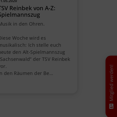
1.05.2020
TSV Reinbek von A-Z:
Spielmannszug
Musik in den Ohren.
Diese Woche wird es
musikalisch: Ich stelle euch
heute den Alt-Spielmannszug
„Sachsenwald“ der TSV Reinbek
vor.
Mitglied werden!
In den Räumen der Be…