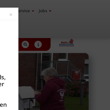
end
Service
Jobs
Close
×
s,
er
den