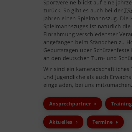
Sportvereine blickt auf eine jahrz
TSV Reinbek
zurück. So gibt es auch bei der
TS
Jahren einen Spielmannszug. Die
Geschäftsstelle
Spielmannszuges ist natürlich die
Vorstand
Einrahmung verschiedenster Vera
Jobs
angefangen beim Ständchen zu H
Sponsoren
Geburtstagen über Schützenfeste 
an den deutschen Turn- und Schüt
Wir sind ein kameradschaftliches
und Jugendliche als auch Erwachs
eingeladen, bei uns mitzumachen
Ansprechpartner
Training
Aktuelles
Termine