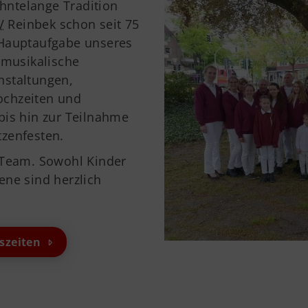
ehntelange Tradition
Service
Ge
V
Reinbek schon seit 75
 Hauptaufgabe unseres
Downloads
TS
 musikalische
Mitglied werden
The
nstaltungen,
Satzung
21
ochzeiten und
0
bis hin zur Teilnahme
zenfesten.
 Team. Sowohl Kinder
ene sind herzlich
.
szeiten