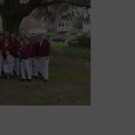
schäftsstelle
V Reinbek
odor-Storm-Str. 22
465 Reinbek
40 - 40 11 326-0
info@tsv-reinbek.de