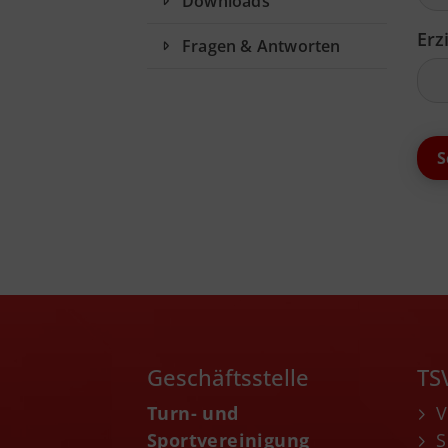
Downloads
Erz
Fragen & Antworten
Geschäftsstelle
TS
Turn- und
V
Sportvereinigung
S