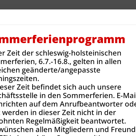
V Reinbek
Sportarten
Neues
Termine
Jug
ntakt
Onlineshop
mmerferienprogramm
er Zeit der schleswig-holsteinischen
erferien, 6.7.-16.8., gelten in allen
eichen geänderte/angepasste
ningszeiten.
ieser Zeit befindet sich auch unsere
häftsstelle in den Sommerferien. E-Mail
hrichten auf dem Anrufbeantworter od
 Mitgliedschaft
In einer Abteilung anmelden
 werden in dieser Zeit nicht in der
ohnten Regelmäßigkeit beantwortet.
wünschen allen Mitgliedern und Freun
nmeldung in einer weite