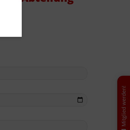
schäftsstelle
V Reinbek
odor-Storm-Str. 22
465 Reinbek
40 - 40 11 326-0
info@tsv-reinbek.de
Mitglied werden!