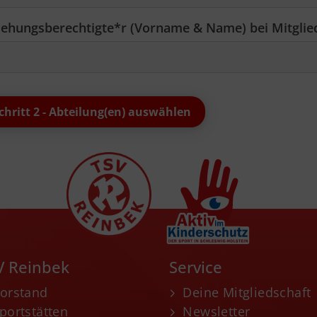
iehungsberechtigte*r (Vorname & Name) bei Mitglied
V Reinbek
Service
orstand
Deine Mitgliedschaft
portstätten
Newsletter