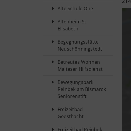
214
Vorstand
Alte Schule Ohe
Jobs
Sponsoren
Altenheim St.
Elisabeth
Begegnungsstätte
Neuschönningstedt
Betreutes Wohnen
Malteser Hilfsdienst
Bewegungspark
Reinbek am Bismarck
Seniorenstift
Freizeitbad
Geesthacht
Freizeitbad Reinbek