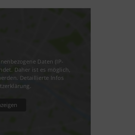
odor-Storm-Str. 22
465 Reinbek
40 - 40 11 326-0
info@tsv-reinbek.de
nenbezogene Daten (IP-
ndet. Daher ist es möglich,
rden. Detaillierte Infos
tzerklärung.
zeigen