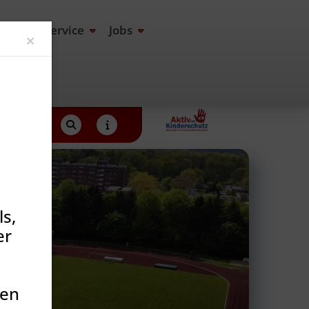
end
Service
Jobs
Close
×
s,
er
den