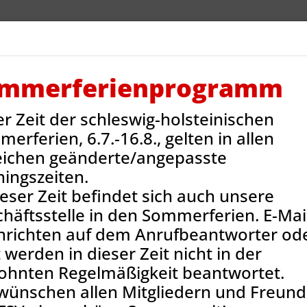
V Reinbek
Sportarten
Neues
Termine
Jug
ntakt
Onlineshop
mmerferienprogramm
er Zeit der schleswig-holsteinischen
Sportstätten
Sachsenwaldschule
erferien, 6.7.-16.8., gelten in allen
eichen geänderte/angepasste
ningszeiten.
ieser Zeit befindet sich auch unsere
häftsstelle in den Sommerferien. E-Mail
hrichten auf dem Anrufbeantworter od
 werden in dieser Zeit nicht in der
ohnten Regelmäßigkeit beantwortet.
wünschen allen Mitgliedern und Freun