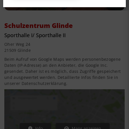
Schulzentrum Glinde
Sporthalle I/ Sporthalle II
Oher Weg 24
21509 Glinde
Beim Aufruf von Google Maps werden personenbezogene
Daten (IP-Adresse) an den Anbieter, die Google Inc.
gesendet. Daher ist es möglich, dass Zugriffe gespeichert
und ausgewertet werden. Detaillierte Infos finden Sie in
unserer Datenschutzerklärung.
Info
Maps anzeigen