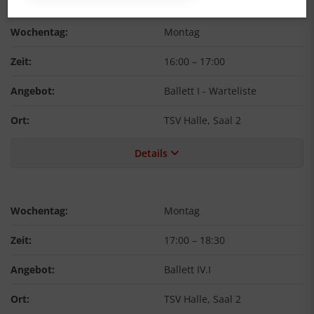
Wochentag:
Montag
Zeit:
16:00
–
17:00
Angebot:
Ballett I - Warteliste
Ort:
TSV Halle, Saal 2
Details
Wochentag:
Montag
Zeit:
17:00
–
18:30
Angebot:
Ballett IV.I
Ort:
TSV Halle, Saal 2