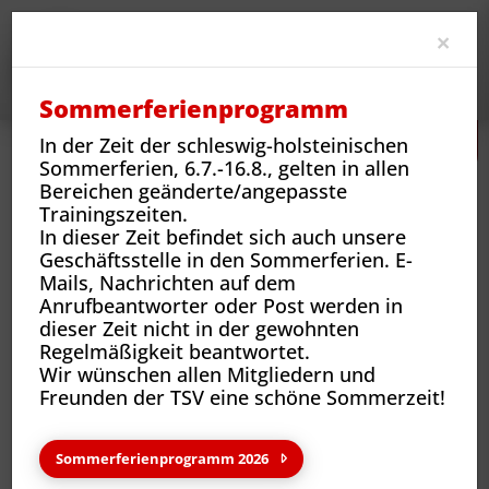
Clo
×
Sommerferienprogramm
In der Zeit der schleswig-holsteinischen
Sommerferien, 6.7.-16.8., gelten in allen
Bereichen geänderte/angepasste
Trainingszeiten.
In dieser Zeit befindet sich auch unsere
Geschäftsstelle in den Sommerferien. E-
Mails, Nachrichten auf dem
Sportarten
Sportangebote und Abteilungen
Ballett
Trainingszeiten
Anrufbeantworter oder Post werden in
dieser Zeit nicht in der gewohnten
Regelmäßigkeit beantwortet.
Wir wünschen allen Mitgliedern und
Trainingszeiten
Freunden der TSV eine schöne Sommerzeit!
Sommerferienprogramm 2026
Angebote