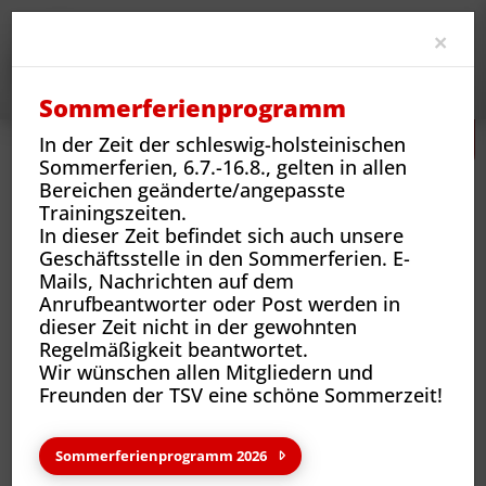
Clo
×
Sommerferienprogramm
In der Zeit der schleswig-holsteinischen
Sommerferien, 6.7.-16.8., gelten in allen
Bereichen geänderte/angepasste
Trainingszeiten.
In dieser Zeit befindet sich auch unsere
Geschäftsstelle in den Sommerferien. E-
Mails, Nachrichten auf dem
Sportarten
Sportangebote und Abteilungen
Tennis
Kurse
Schnuppertraining
Anrufbeantworter oder Post werden in
dieser Zeit nicht in der gewohnten
Regelmäßigkeit beantwortet.
Wir wünschen allen Mitgliedern und
Schnuppertraining
Freunden der TSV eine schöne Sommerzeit!
Sommerferienprogramm 2026
Du hattest noch nie einen Tennisschläger in der Hand und