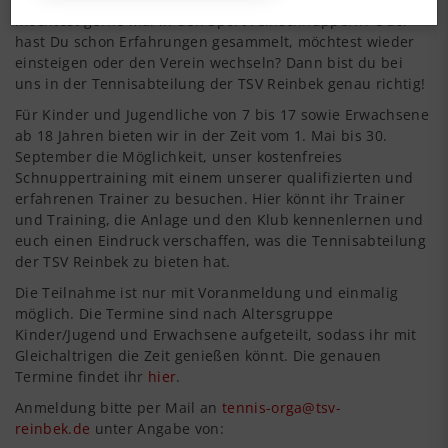
möchtest gerne mal in den Sport reinschnuppern? Oder
hast Du schon Erfahrungen gesammelt, möchtest wieder
einsteigen oder den Verein wechseln? Dann bist du bei
uns in der Tennisabteilung der TSV Reinbek genau richtig!
Für Kinder und Jugendliche von 7 bis 17 sowie Erwachsene
ab 18 Jahren bieten wir in der Zeit vom 1. Mai bis 30.
September die Möglichkeit, unser kostenfreies
Schnuppertraining mit einem unserer qualifizierten und
erfahrenen Trainer zu besuchen. Hier könnt ihr Trainer
und Training, die Anlage und den Klub kennenlernen und
euch einen Eindruck verschaffen, was die Tennisabteilung
der TSV Reinbek zu bieten hat.
Die Teilnahme ist nur mit Voranmeldung und einmalig
möglich. Die Termine sind nach Altersgruppe
Kinder/Jugend und Erwachsene aufgeteilt, sodass ihr mit
Gleichaltrigen die Zeit genießen könnt. Die genauen
Termine findet ihr
hier
.
Anmeldung bitte per Mail an
tennis-orga@tsv-
reinbek.de
unter Angabe von: