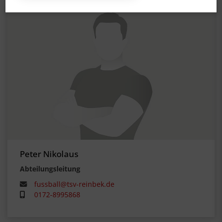
Peter Nikolaus
Abteilungsleitung
fussball@tsv-reinbek.de
0172-8995868