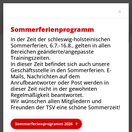
Clo
×
Sommerferienprogramm
In der Zeit der schleswig-holsteinischen
Sommerferien, 6.7.-16.8., gelten in allen
Bereichen geänderte/angepasste
Trainingszeiten.
In dieser Zeit befindet sich auch unsere
Geschäftsstelle in den Sommerferien. E-
Mails, Nachrichten auf dem
Sportarten
Sportangebote und Abteilungen
Fußball
Ansprechpartner*innen
Anrufbeantworter oder Post werden in
dieser Zeit nicht in der gewohnten
Regelmäßigkeit beantwortet.
Wir wünschen allen Mitgliedern und
Deine Ansprechpartner*innen
Freunden der TSV eine schöne Sommerzeit!
Sommerferienprogramm 2026