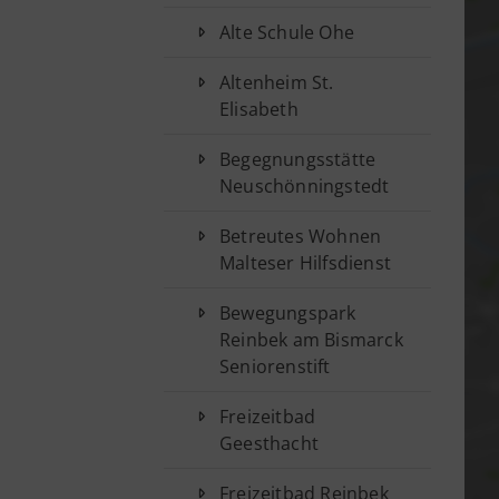
Vorstand
Alte Schule Ohe
Jobs
Sponsoren
Altenheim St.
Elisabeth
Begegnungsstätte
Neuschönningstedt
Betreutes Wohnen
Malteser Hilfsdienst
Bewegungspark
Reinbek am Bismarck
Seniorenstift
Freizeitbad
Geesthacht
Freizeitbad Reinbek