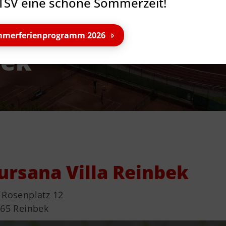
TSV eine schöne Sommerzeit!
merferienprogramm 2026
bek
ursana Villa Reinbek
Rosenplatz 12
Service
Ge
65 Reinbek
Downloads
TS