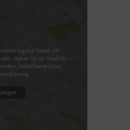
odor-Storm-Str. 22
465 Reinbek
40 - 40 11 326-0
info@tsv-reinbek.de
nenbezogene Daten (IP-
ndet. Daher ist es möglich,
rden. Detaillierte Infos
tzerklärung.
zeigen