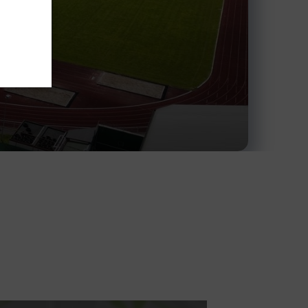
schäftsstelle
V Reinbek