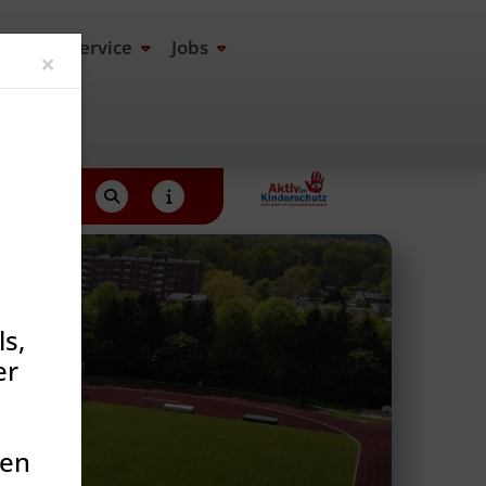
end
Service
Jobs
Close
×
s,
er
den