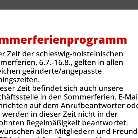
V Reinbek
Sportarten
Neues
Termine
Jug
ntakt
Onlineshop
mmerferienprogramm
er Zeit der schleswig-holsteinischen
Sportstätten
Kursana Villa Reinbek
erferien, 6.7.-16.8., gelten in allen
eichen geänderte/angepasste
ningszeiten.
ieser Zeit befindet sich auch unsere
häftsstelle in den Sommerferien. E-Mail
hrichten auf dem Anrufbeantworter od
 werden in dieser Zeit nicht in der
ohnten Regelmäßigkeit beantwortet.
wünschen allen Mitgliedern und Freun