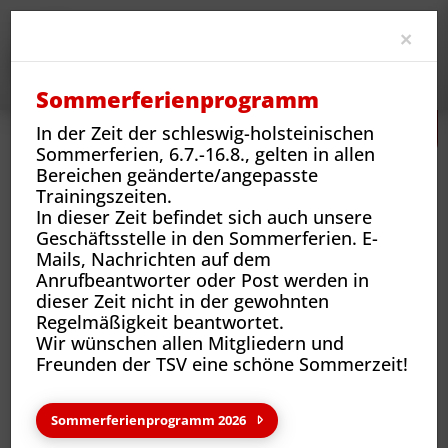
Clo
×
Sommerferienprogramm
In der Zeit der schleswig-holsteinischen
Sommerferien, 6.7.-16.8., gelten in allen
Bereichen geänderte/angepasste
Trainingszeiten.
In dieser Zeit befindet sich auch unsere
Geschäftsstelle in den Sommerferien. E-
TSV Reinbek
Geschäftsstelle
Mails, Nachrichten auf dem
Anrufbeantworter oder Post werden in
dieser Zeit nicht in der gewohnten
Regelmäßigkeit beantwortet.
Geschäftsstelle
Wir wünschen allen Mitgliedern und
Freunden der TSV eine schöne Sommerzeit!
Unser Geschäftsstellen-Team hilft Dir gerne bei allen
Fragen rund um das vielfältige Angebot der TSV Reinbek
weiter.
Sommerferienprogramm 2026