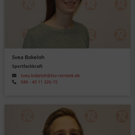
Svea Bokeloh
Sportfachkraft
svea.bokeloh@tsv-reinbek.de
040 - 40 11 326-15