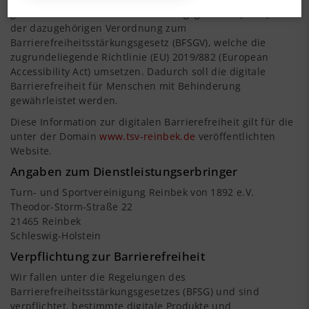
getretenen Barrierefreiheitsstärkungsgesetzes (BFSG) und
der dazugehörigen Verordnung zum
Barrierefreiheitsstärkungsgesetz (BFSGV), welche die
zugrundeliegende Richtlinie (EU) 2019/882 (European
Accessibility Act) umsetzen. Dadurch soll die digitale
Barrierefreiheit für Menschen mit Behinderung
gewährleistet werden.
Diese Information zur digitalen Barrierefreiheit gilt für die
unter der Domain
www.tsv-reinbek.de
veröffentlichten
Website.
Angaben zum Dienstleistungserbringer
Turn- und Sportvereinigung Reinbek von 1892 e.V.
Theodor-Storm-Straße 22
21465 Reinbek
Schleswig-Holstein
Verpflichtung zur Barrierefreiheit
Wir fallen unter die Regelungen des
Barrierefreiheitsstärkungsgesetzes (BFSG) und sind
verpflichtet, bestimmte digitale Produkte und