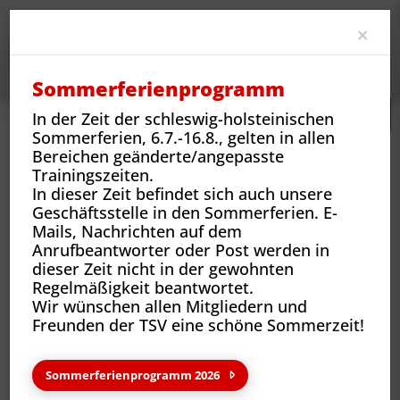
Clo
×
Sommerferienprogramm
In der Zeit der schleswig-holsteinischen
Sommerferien, 6.7.-16.8., gelten in allen
Bereichen geänderte/angepasste
Trainingszeiten.
In dieser Zeit befindet sich auch unsere
Geschäftsstelle in den Sommerferien. E-
Rechtliches
Barrierefreiheit
Mails, Nachrichten auf dem
Anrufbeantworter oder Post werden in
dieser Zeit nicht in der gewohnten
Regelmäßigkeit beantwortet.
Barrierefreiheitserklärung
Wir wünschen allen Mitgliedern und
Freunden der TSV eine schöne Sommerzeit!
Information über die Barrierefreiheit
Wir engagieren uns dafür, unseren Webauftritt
Sommerferienprogramm 2026
barrierefrei zugänglich zu machen. Dabei orientieren wir
uns an den Vorgaben des am 28. Juni 2025 in Kraft