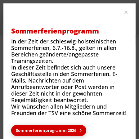
Clo
×
Sommerferienprogramm
In der Zeit der schleswig-holsteinischen
Sommerferien, 6.7.-16.8., gelten in allen
Bereichen geänderte/angepasste
Trainingszeiten.
In dieser Zeit befindet sich auch unsere
Geschäftsstelle in den Sommerferien. E-
Mails, Nachrichten auf dem
Sportarten
Sportangebote und Abteilungen
Badminton
Aktuelles
Anrufbeantworter oder Post werden in
dieser Zeit nicht in der gewohnten
Regelmäßigkeit beantwortet.
Wir wünschen allen Mitgliedern und
Neuigkeiten & wichtige
Freunden der TSV eine schöne Sommerzeit!
Informationen
Sommerferienprogramm 2026