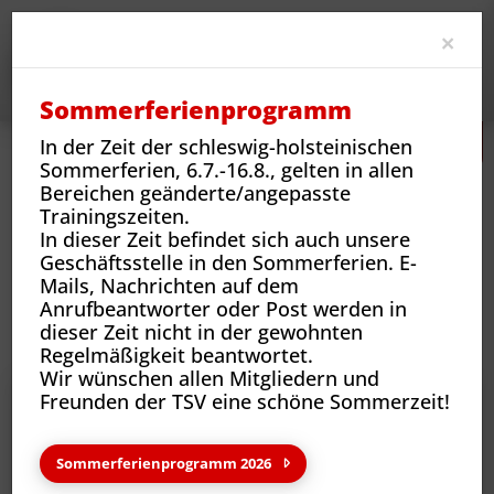
Clo
×
Sommerferienprogramm
In der Zeit der schleswig-holsteinischen
Sommerferien, 6.7.-16.8., gelten in allen
Bereichen geänderte/angepasste
Trainingszeiten.
In dieser Zeit befindet sich auch unsere
Geschäftsstelle in den Sommerferien. E-
Mails, Nachrichten auf dem
Sportarten
Sportangebote und Abteilungen
Volleyball
Über Uns
Anrufbeantworter oder Post werden in
dieser Zeit nicht in der gewohnten
Regelmäßigkeit beantwortet.
Wir wünschen allen Mitgliedern und
Freunden der TSV eine schöne Sommerzeit!
Seniorteams
Sommerferienprogramm 2026
Mehr erfahren