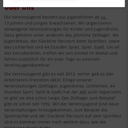
Über Uns
Die Vereinsjugend besteht aus Jugendlichen ab
ca.
13 Jahren und jungen Erwachsenen. Wir organisieren
vorwiegend Veranstaltungen für Kinder und Jugendliche.
Dazu gehören unter anderem das jährliche Zeltlager, die
Jugendreise, der Slackline Parcours beim Sportfest, sowie
das Lichterfest und 44 Stunden Sport, Spiel, Spaß. Um all
das vorzubereiten, treffen wir uns einmal im Monat und
fahren zusätzlich für ein paar Tage zu unserem
Vereinsjugendseminar.
Die Vereinsjugend gibt es seit 2012, vorher gab es den
Arbeitskreis Freizeiten (AKF). Einige unserer
Veranstaltungen (Zeltlager, Jugendreise, Lichterfest, 44
Stunden Sport, Spiel & Spaß) hat der
AKF
auch organisiert,
es gibt sie also schon lange. Das Zeltlager zum Beispiel
gibt es schon seit 1992. Mit der Vereinsjugend sind neue
Veranstaltungen hinzugekommen, zum Beispiel die
Sportnächte und der Slackline Parcours auf dem Sportfest.
Und es kommen immer noch weitere dazu, wie die
Halloween Magic Night.