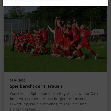
07.04.2026
Spielbericht der 1. Frauen
Was für ein Spiel! Am Karfreitag waren wir zu Gast
bei den 1.Frauen des Harburger TB. Unsere
Erwartung war ein schönes, faires Spiel und
Haltung gegen…