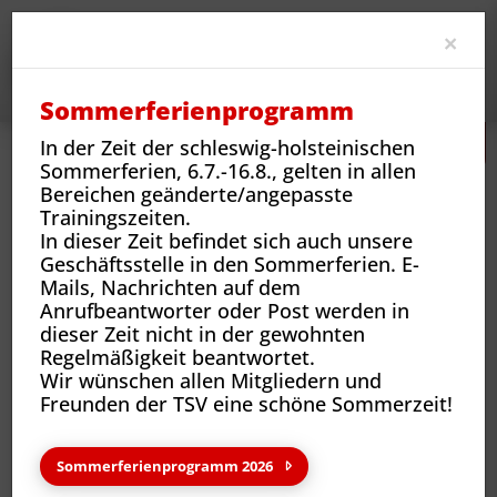
Clo
×
Sommerferienprogramm
In der Zeit der schleswig-holsteinischen
Sommerferien, 6.7.-16.8., gelten in allen
Bereichen geänderte/angepasste
Trainingszeiten.
In dieser Zeit befindet sich auch unsere
Geschäftsstelle in den Sommerferien. E-
Mails, Nachrichten auf dem
Sportarten
Sportangebote und Abteilungen
Tischtennis
Aktuelles
Anrufbeantworter oder Post werden in
dieser Zeit nicht in der gewohnten
Regelmäßigkeit beantwortet.
Wir wünschen allen Mitgliedern und
Neuigkeiten & wichtige
Freunden der TSV eine schöne Sommerzeit!
Informationen
Sommerferienprogramm 2026