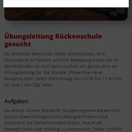
TSV Reinbek
Übungsleitung Rückenschule
gesucht
Du möchtest Menschen dabei unterstützen, ihre
Gesundheit zu fördern und mit Bewegung etwas für ihr
Wohlbefinden zu tun? Dann suchen wir genau dich als
Übungsleitung für die Stunde „Präventive neue
Rückenschule“ jeden Donnerstag von 10:30 bis 11:30 Uhr
im Saal 1 der
TSV
Halle.
Aufgaben
Du leitest unsere Rückenfit-Gruppe eigenverantwortlich,
planst abwechslungsreiche Übungseinheiten und
motivierst die Teilnehmenden dabei, ihre Kraft,
Beweglichkeit und Haltung zu verbessern. Dabei schaffst