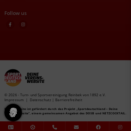
Follow us
© 2026 - Turn- und Sportvereinigung Reinbek von 1892 e.V.
Impressum
|
Datenschutz
|
Barrierefreiheit
Diese Website ist gefördert durch das Projekt
„Sportdeutschland – Deine
Vereinswebsite”
, einem gemeinsamen Angebot des DOSB und NETZCOCKTAIL.