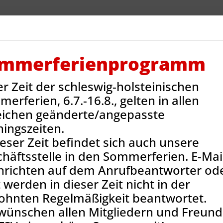
V Reinbek
Sportarten
Neues
Termine
Jug
ntakt
Onlineshop
mmerferienprogramm
er Zeit der schleswig-holsteinischen
t als Übungsleiter/Trainer
Handball: TrainerIn/BetreuerIn der 
erferien, 6.7.-16.8., gelten in allen
eichen geänderte/angepasste
ningszeiten.
ieser Zeit befindet sich auch unsere
häftsstelle in den Sommerferien. E-Mail
hrichten auf dem Anrufbeantworter od
 werden in dieser Zeit nicht in der
ohnten Regelmäßigkeit beantwortet.
wünschen allen Mitgliedern und Freun