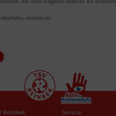
kümmern. Bei allen Aufgaben steht dir ein erfahr
andball@tsv-reinbek.de!
V Reinbek
Service