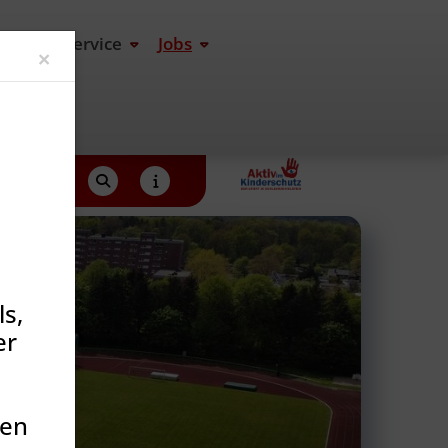
end
Service
Jobs
Close
×
weiblichen C- und D-Jugenden
s,
er
den