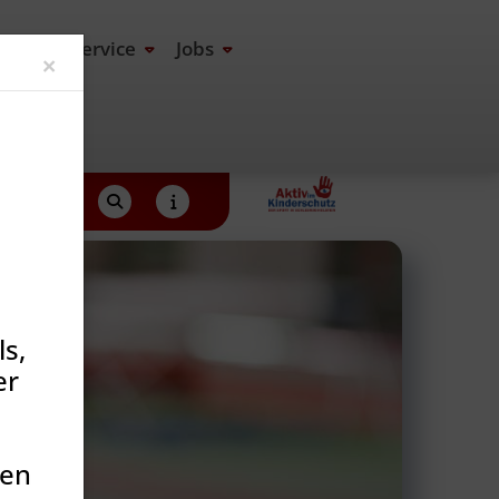
end
Service
Jobs
Close
×
s,
er
den