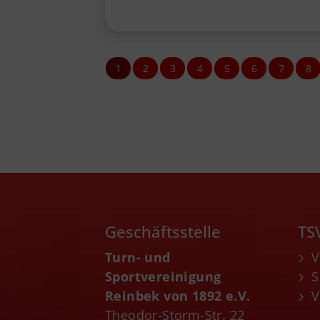
1
2
3
4
5
6
7
8
Geschäftsstelle
TS
Turn- und
V
Sportvereinigung
S
Reinbek von 1892 e.V.
V
Theodor-Storm-Str. 22