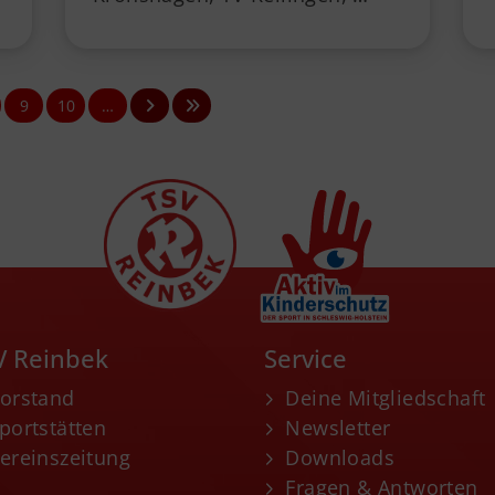
9
10
…
V Reinbek
Service
orstand
Deine Mitgliedschaft
portstätten
Newsletter
ereinszeitung
Downloads
Fragen & Antworten