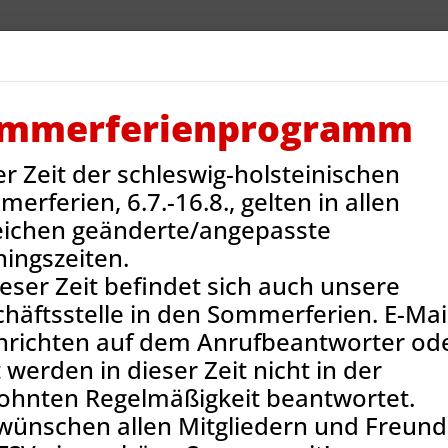
V Reinbek
Sportarten
Neues
Termine
Jug
ntakt
Onlineshop
mmerferienprogramm
er Zeit der schleswig-holsteinischen
ns-News
erferien, 6.7.-16.8., gelten in allen
eichen geänderte/angepasste
ningszeiten.
ieser Zeit befindet sich auch unsere
häftsstelle in den Sommerferien. E-Mail
hrichten auf dem Anrufbeantworter od
 werden in dieser Zeit nicht in der
ohnten Regelmäßigkeit beantwortet.
wünschen allen Mitgliedern und Freun