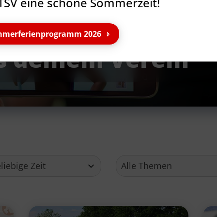
TSV eine schöne Sommerzeit!
merferienprogramm 2026
s deinem Verein
Service
Ge