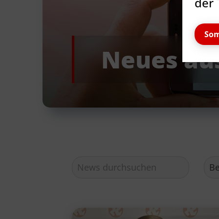
der 
Som
Neues au
Quicklinks
TSV Reinbek