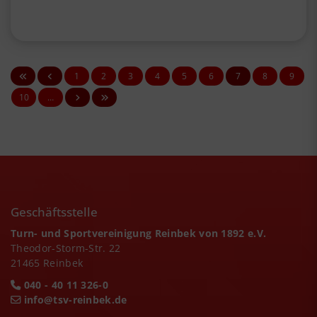
1
2
3
4
5
6
7
8
9
10
…
Geschäftsstelle
Turn- und Sportvereinigung Reinbek von 1892 e.V.
Theodor-Storm-Str. 22
21465 Reinbek
040 - 40 11 326-0
info@tsv-reinbek.de