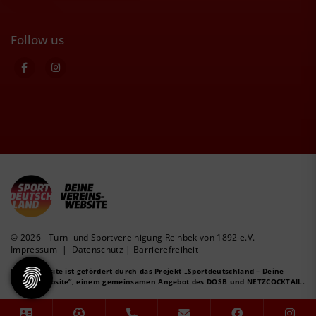
Follow us
© 2026 - Turn- und Sportvereinigung Reinbek von 1892 e.V.
Impressum
|
Datenschutz
|
Barrierefreiheit
Diese Website ist gefördert durch das Projekt
„Sportdeutschland – Deine
Vereinswebsite”
, einem gemeinsamen Angebot des DOSB und NETZCOCKTAIL.