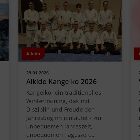
Downloads
TS
Mitglied werden
The
Satzung
21
0
Aikido
29.01.2026
Aikido Kangeiko 2026
Kangeiko, ein traditionelles
Wintertraining, das mit
Disziplin und Freude den
Jahresbeginn einläutet - zur
unbequemen Jahreszeit,
unbequemen Tageszeit…