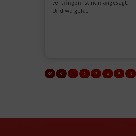
verbringen ist nun angesagt.
Und wo geh…
1
2
3
4
5
6