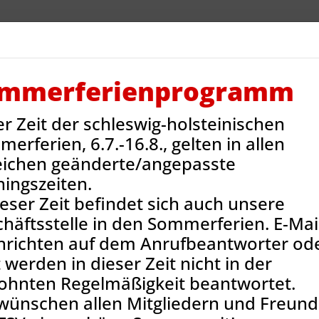
V Reinbek
Sportarten
Neues
Termine
Jug
ntakt
Onlineshop
mmerferienprogramm
er Zeit der schleswig-holsteinischen
ns-News
erferien, 6.7.-16.8., gelten in allen
eichen geänderte/angepasste
ningszeiten.
ieser Zeit befindet sich auch unsere
häftsstelle in den Sommerferien. E-Mail
hrichten auf dem Anrufbeantworter od
 werden in dieser Zeit nicht in der
ohnten Regelmäßigkeit beantwortet.
wünschen allen Mitgliedern und Freun