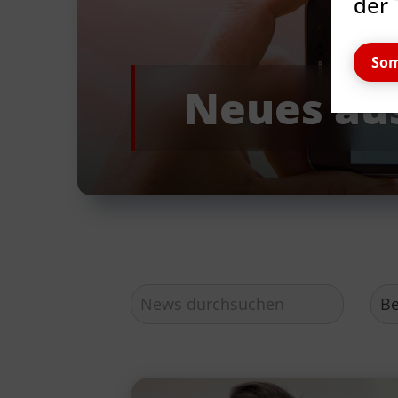
der 
Som
Neues au
Quicklinks
TSV Reinbek