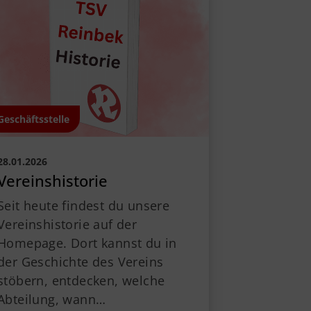
V Reinbek
odor-Storm-Str. 22
465 Reinbek
40 - 40 11 326-0
info@tsv-reinbek.de
Geschäftsstelle
28.01.2026
Vereinshistorie
Seit heute findest du unsere
Vereinshistorie auf der
Homepage. Dort kannst du in
der Geschichte des Vereins
stöbern, entdecken, welche
Abteilung, wann…