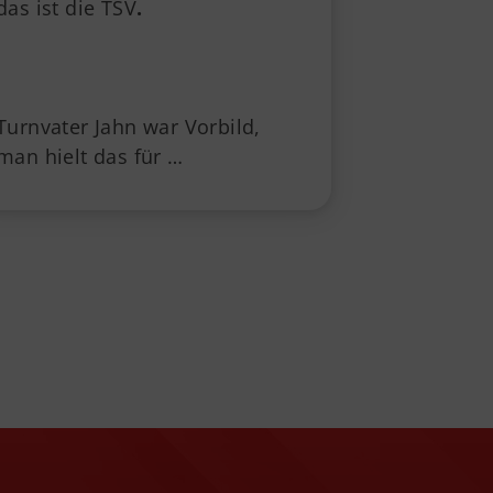
das ist die TSV
.
Turnvater Jahn war Vorbild,
man hielt das für …