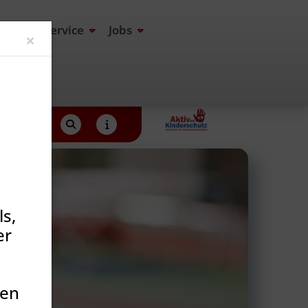
end
Service
Jobs
Close
×
s,
er
den