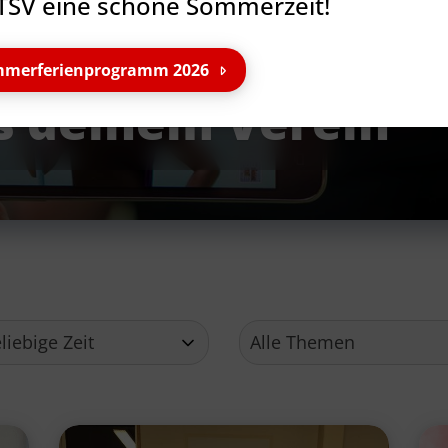
TSV eine schöne Sommerzeit!
merferienprogramm 2026
s deinem Verein
Service
Ge