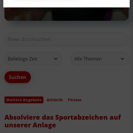
Neues aus deinem Verein
Weitere Angebote
Athletik
Fitness
Absolviere das Sportabzeichen auf
unserer Anlage