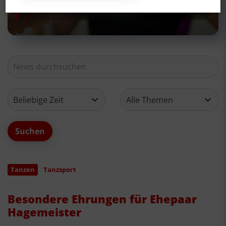
Neues aus deinem Verein
Tanzen
Tanzsport
Besondere Ehrungen für Ehepaar
Hagemeister