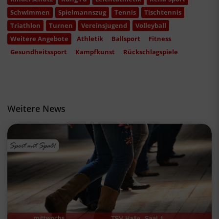
Schwimmen
Spielmannszug
Tennis
Tischtennis
Triathlon
Turnen
Vereinsjugend
Volleyball
Weitere Angebote
Athletik
Ballsport
Fitness
Gesundheitssport
Kampfkunst
Rückschlagspiele
Weitere News