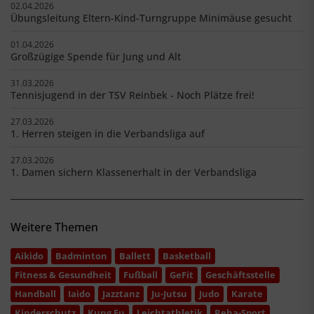
02.04.2026
Übungsleitung Eltern-Kind-Turngruppe Minimäuse gesucht
01.04.2026
Großzügige Spende für Jung und Alt
31.03.2026
Tennisjugend in der TSV Reinbek - Noch Plätze frei!
27.03.2026
1. Herren steigen in die Verbandsliga auf
27.03.2026
1. Damen sichern Klassenerhalt in der Verbandsliga
Weitere Themen
Aikido
Badminton
Ballett
Basketball
Fitness & Gesundheit
Fußball
GeFit
Geschäftsstelle
Handball
Iaido
Jazztanz
Ju-Jutsu
Judo
Karate
Kinderschutz
Kung Fu
Leichtathletik
Reha-Sport