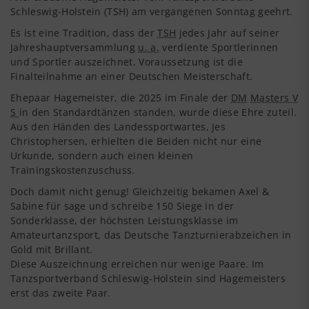
Schleswig-Holstein (TSH) am vergangenen Sonntag geehrt.
Es ist eine Tradition, dass der
TSH
jedes Jahr auf seiner
Jahreshauptversammlung
u. a.
verdiente Sportlerinnen
und Sportler auszeichnet. Voraussetzung ist die
Finalteilnahme an einer Deutschen Meisterschaft.
Ehepaar Hagemeister, die 2025 im Finale der
DM
Masters V
S
in den Standardtänzen standen, wurde diese Ehre zuteil.
Aus den Händen des Landessportwartes, Jes
Christophersen, erhielten die Beiden nicht nur eine
Urkunde, sondern auch einen kleinen
Trainingskostenzuschuss.
Doch damit nicht genug! Gleichzeitig bekamen Axel &
Sabine für sage und schreibe 150 Siege in der
Sonderklasse, der höchsten Leistungsklasse im
Amateurtanzsport, das Deutsche Tanzturnierabzeichen in
Gold mit Brillant.
Diese Auszeichnung erreichen nur wenige Paare. Im
Tanzsportverband Schleswig-Holstein sind Hagemeisters
erst das zweite Paar.