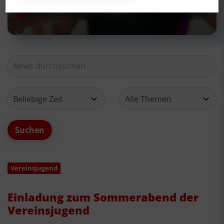
Neues aus deinem Verein
Vereinsjugend
Einladung zum Sommerabend der
Vereinsjugend