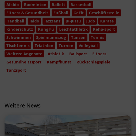
Aikido
Badminton
Ballett
Basketball
Fitness & Gesundheit
Fußball
GeFit
Geschäftsstelle
Handball
Iaido
Jazztanz
Ju-Jutsu
Judo
Karate
Kinderschutz
Kung Fu
Leichtathletik
Reha-Sport
Schwimmen
Spielmannszug
Tanzen
Tennis
Tischtennis
Triathlon
Turnen
Volleyball
Weitere Angebote
Athletik
Ballsport
Fitness
Gesundheitssport
Kampfkunst
Rückschlagspiele
Tanzsport
Weitere News