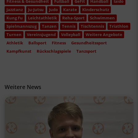
Fitness & Gesundheit
Fußball
GeFit
Handball
Iaido
Jazztanz
Ju-Jutsu
Judo
Karate
Kinderschutz
Kung Fu
Leichtathletik
Reha-Sport
Schwimmen
Spielmannszug
Tanzen
Tennis
Tischtennis
Triathlon
Turnen
Vereinsjugend
Volleyball
Weitere Angebote
Athletik
Ballsport
Fitness
Gesundheitssport
Kampfkunst
Rückschlagspiele
Tanzsport
Weitere News