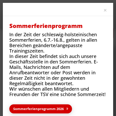
Clo
×
Sommerferienprogramm
In der Zeit der schleswig-holsteinischen
Neues
Vereins-News
Gedicht über die TSV Reinbek
Sommerferien, 6.7.-16.8., gelten in allen
Bereichen geänderte/angepasste
Trainingszeiten.
In dieser Zeit befindet sich auch unsere
Geschäftsstelle in den Sommerferien. E-
Mails, Nachrichten auf dem
Anrufbeantworter oder Post werden in
dieser Zeit nicht in der gewohnten
Regelmäßigkeit beantwortet.
Wir wünschen allen Mitgliedern und
Freunden der TSV eine schöne Sommerzeit!
Neues aus deinem Verein
Sommerferienprogramm 2026