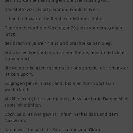
denn so konnte man steigern die Wehrtüchtigkeit.
Das Motto war „Frisch, Fromm, Fröhlich, Frei“;
schon bald waren die Reinbeker Männer dabei.
Gegründet ward der Verein gut 20 Jahre vor dem großen
Krieg
;
der brach im Jahre 14 aus und brachte keinen Sieg.
Auf unsren Friedhöfen da stehen Steine, man findet viele
Namen dort;
die Männer kehrten nicht nach Haus zurück, der Krieg – er
ist kein Sport
.
So gingen Jahre in das Land
,
bis man zum Sport sich
wiederfand.
Als Neuerung ist zu vermelden, dass auch die Damen sich
sportlich stählten
.
Doch bald, es war gewiss infam, verfiel das Land dem
Naziwahn
.
Kaum war die nächste Katastrophe zum Glück