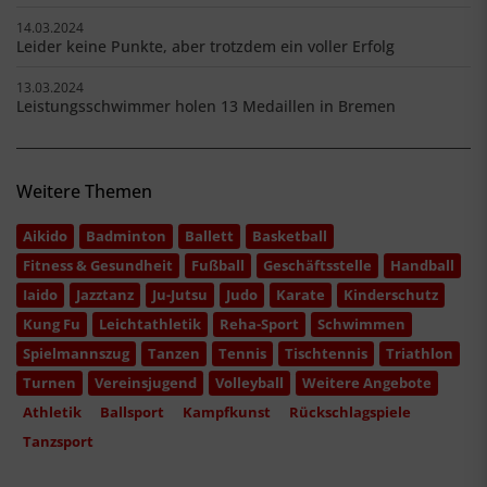
14.03.2024
Leider keine Punkte, aber trotzdem ein voller Erfolg
13.03.2024
Leistungsschwimmer holen 13 Medaillen in Bremen
Weitere Themen
Aikido
Badminton
Ballett
Basketball
Fitness & Gesundheit
Fußball
Geschäftsstelle
Handball
Iaido
Jazztanz
Ju-Jutsu
Judo
Karate
Kinderschutz
Kung Fu
Leichtathletik
Reha-Sport
Schwimmen
Spielmannszug
Tanzen
Tennis
Tischtennis
Triathlon
Turnen
Vereinsjugend
Volleyball
Weitere Angebote
Athletik
Ballsport
Kampfkunst
Rückschlagspiele
Tanzsport