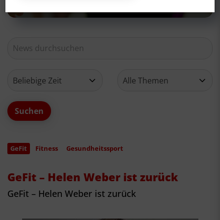
GeFit
Fitness
Gesundheitssport
GeFit – Helen Weber ist zurück
GeFit – Helen Weber ist zurück