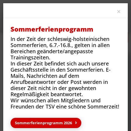
Clo
×
Sommerferienprogramm
In der Zeit der schleswig-holsteinischen
Neues
Vereins-News
GeFit – Helen Weber ist zurück
Sommerferien, 6.7.-16.8., gelten in allen
Bereichen geänderte/angepasste
Trainingszeiten.
In dieser Zeit befindet sich auch unsere
Geschäftsstelle in den Sommerferien. E-
Mails, Nachrichten auf dem
Anrufbeantworter oder Post werden in
dieser Zeit nicht in der gewohnten
Regelmäßigkeit beantwortet.
Wir wünschen allen Mitgliedern und
Freunden der TSV eine schöne Sommerzeit!
Neues aus deinem Verein
Sommerferienprogramm 2026