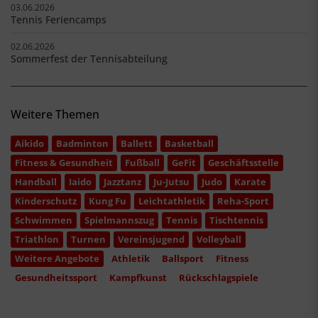
03.06.2026
Tennis Feriencamps
02.06.2026
Sommerfest der Tennisabteilung
Weitere Themen
Aikido
Badminton
Ballett
Basketball
Fitness & Gesundheit
Fußball
GeFit
Geschäftsstelle
Handball
Iaido
Jazztanz
Ju-Jutsu
Judo
Karate
Kinderschutz
Kung Fu
Leichtathletik
Reha-Sport
Schwimmen
Spielmannszug
Tennis
Tischtennis
Triathlon
Turnen
Vereinsjugend
Volleyball
Weitere Angebote
Athletik
Ballsport
Fitness
Gesundheitssport
Kampfkunst
Rückschlagspiele