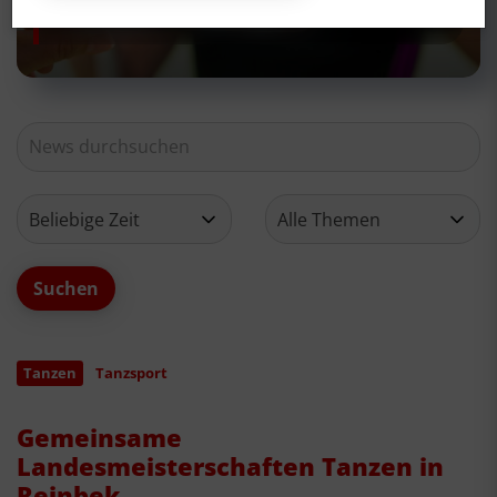
Neues aus deinem Verein
Tanzen
Tanzsport
Gemeinsame
Landesmeisterschaften Tanzen in
Reinbek