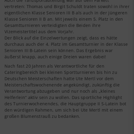
Auch die Tanzsportabteilung war auf dem Parkett
vertreten: Thomas und Birgit Schuldt traten sowohl in ihrer
eigentlichen Klasse Senioren III B als auch in der jüngeren
Klasse Senioren II B an. Mit jeweils einem 5. Platz in den
Gesamtturnieren verteidigten die Beiden ihre
Vizemeistertitel aus dem Vorjahr.
Der Blick auf die Einzelwertungen zeigt, dass es hätte
durchaus auch der 4. Platz im Gesamtturnier in der Klasse
Senioren III B-Latein sein können. Das Ergebnis war
äußerst knapp, auch einige Dreien waren dabei!
Nach fast 20 Jahren als Verantwortliche für den
Cateringbereich bei kleinen Sportturnieren bis hin zu
Deutschen Meisterschaften hatte Ute Mertl vor dem
Meisterschaftswochenende angekündigt, zukünftig die
Verantwortung abzugeben und nur noch als „kleines
Helferlein“ aktiv sein zu wollen. Das sportliche Highlight
des Turnierwochenendes, die Hauptgruppe II S-Latein bot
den würdigen Rahmen, um sich bei Ute Mertl mit einem
großen Blumenstrauß zu bedanken.