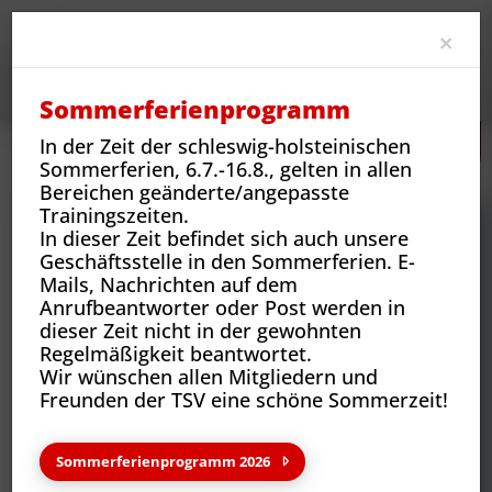
Clo
×
Sommerferienprogramm
In der Zeit der schleswig-holsteinischen
Neues
Vereins-News
Halloween Magic Night
Sommerferien, 6.7.-16.8., gelten in allen
Bereichen geänderte/angepasste
Trainingszeiten.
In dieser Zeit befindet sich auch unsere
Geschäftsstelle in den Sommerferien. E-
Mails, Nachrichten auf dem
Anrufbeantworter oder Post werden in
dieser Zeit nicht in der gewohnten
Regelmäßigkeit beantwortet.
Wir wünschen allen Mitgliedern und
Freunden der TSV eine schöne Sommerzeit!
Neues aus deinem Verein
Sommerferienprogramm 2026