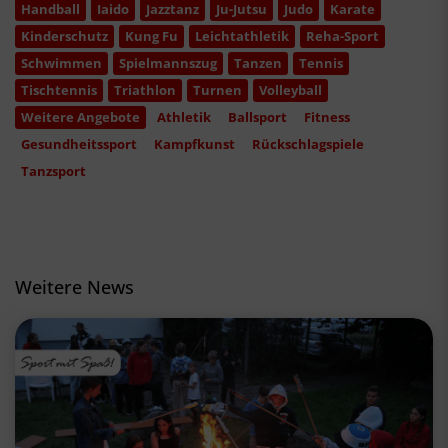
Handball
Iaido
Jazztanz
Ju-Jutsu
Judo
Karate
Kinderschutz
Kung Fu
Leichtathletik
Reha-Sport
Schwimmen
Spielmannszug
Tanzen
Tennis
Tischtennis
Triathlon
Turnen
Volleyball
Weitere Angebote
Athletik
Ballsport
Fitness
Gesundheitssport
Kampfkunst
Rückschlagspiele
Tanzsport
Weitere News