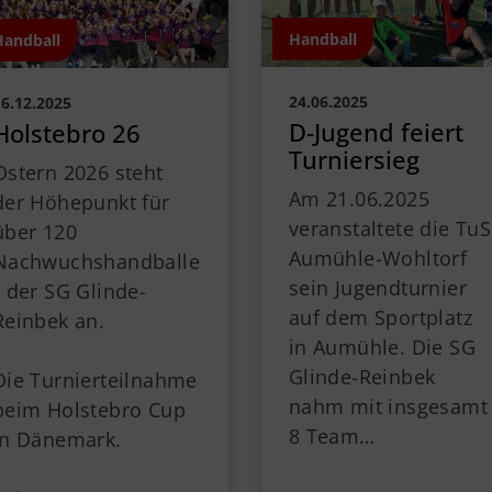
Handball
Handball
24.06.2025
16.12.2025
D-Jugend feiert
Holstebro 26
Turniersieg
Ostern 2026 steht
Am 21.06.2025
der Höhepunkt für
veranstaltete die TuS
über 120
Aumühle-Wohltorf
Nachwuchshandballe
sein Jugendturnier
r der SG Glinde-
auf dem Sportplatz
Reinbek an.
in Aumühle. Die SG
Glinde-Reinbek
Die Turnierteilnahme
nahm mit insgesamt
beim Holstebro Cup
8 Team…
in Dänemark.