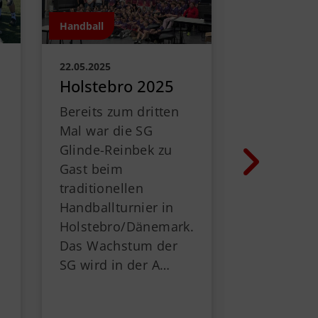
Handball
Handball
22.05.2025
21.01.2024
Holstebro 2025
100
Minihand
Bereits zum dritten
nen in 
Mal war die SG
Am 21. Jan
Glinde-Reinbek zu
fanden sic
Gast beim
Handballe
traditionellen
aus
Handballturnier in
Schwarzen
Holstebro/Dänemark.
/Lütjensee
Das Wachstum der
Lauenburg
SG wird in der A…
Geesthach
Bargtehei