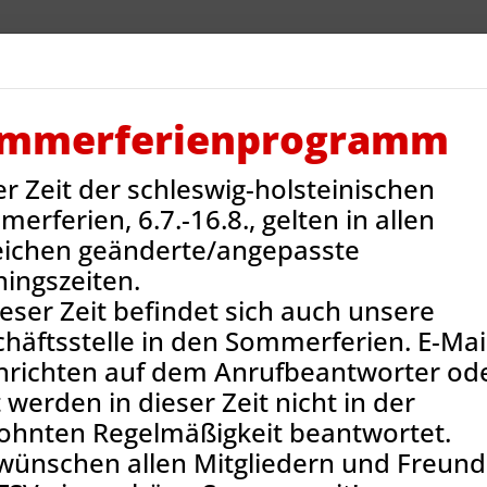
V Reinbek
Sportarten
Neues
Termine
Jug
ntakt
Onlineshop
mmerferienprogramm
er Zeit der schleswig-holsteinischen
ns-News
Handballtrainer für weibliche C- und D-Jugend gesuch
erferien, 6.7.-16.8., gelten in allen
eichen geänderte/angepasste
ningszeiten.
ieser Zeit befindet sich auch unsere
häftsstelle in den Sommerferien. E-Mail
hrichten auf dem Anrufbeantworter od
 werden in dieser Zeit nicht in der
ohnten Regelmäßigkeit beantwortet.
wünschen allen Mitgliedern und Freun