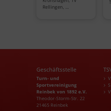
Kronshagen, TV
Rellingen, …
Geschäftsstelle
TS
Turn- und
V
Sportvereinigung
S
Reinbek von 1892 e.V.
V
Theodor-Storm-Str. 22
21465 Reinbek