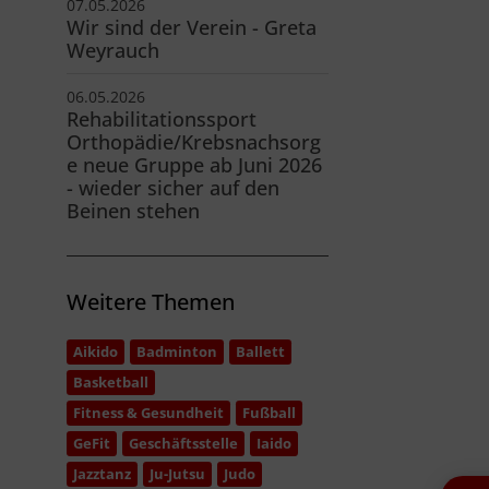
07.05.2026
Wir sind der Verein - Greta
Weyrauch
06.05.2026
Rehabilitationssport
Orthopädie/Krebsnachsorg
e neue Gruppe ab Juni 2026
- wieder sicher auf den
Beinen stehen
Weitere Themen
Aikido
Badminton
Ballett
Basketball
Fitness & Gesundheit
Fußball
GeFit
Geschäftsstelle
Iaido
Jazztanz
Ju-Jutsu
Judo