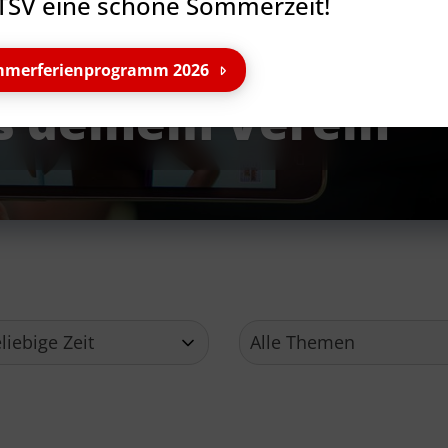
TSV eine schöne Sommerzeit!
merferienprogramm 2026
s deinem Verein
Service
Ge