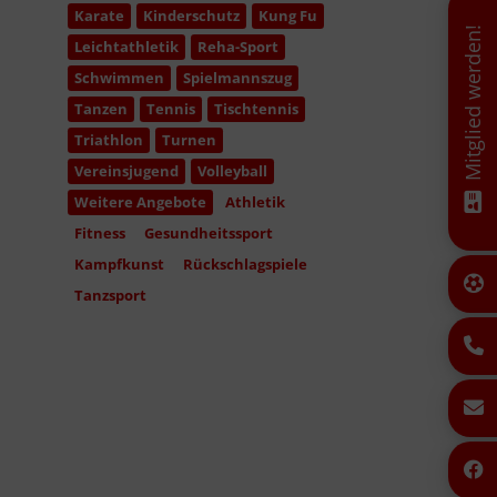
Karate
Kinderschutz
Kung Fu
Mitglied werden!
Leichtathletik
Reha-Sport
Schwimmen
Spielmannszug
Tanzen
Tennis
Tischtennis
Triathlon
Turnen
Vereinsjugend
Volleyball
Weitere Angebote
Athletik
Fitness
Gesundheitssport
Kampfkunst
Rückschlagspiele
Tanzsport