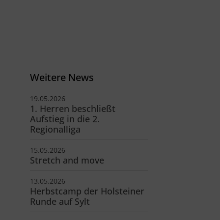
V Reinbek
odor-Storm-Str. 22
465 Reinbek
40 - 40 11 326-0
info@tsv-reinbek.de
Weitere News
19.05.2026
1. Herren beschließt
Aufstieg in die 2.
Regionalliga
15.05.2026
Stretch and move
13.05.2026
Herbstcamp der Holsteiner
Runde auf Sylt