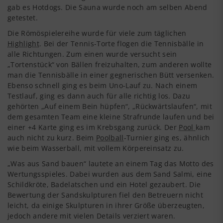
gab es Hotdogs. Die Sauna wurde noch am selben Abend
getestet.
Die Römöspielereihe wurde für viele zum täglichen
Highlight
. Bei der Tennis-Torte flogen die Tennisbälle in
alle Richtungen. Zum einen wurde versucht sein
„Tortenstück“ von Bällen freizuhalten, zum anderen wollte
man die Tennisbälle in einer gegnerischen Bütt versenken.
Ebenso schnell ging es beim Uno-Lauf zu. Nach einem
Testlauf, ging es dann auch für alle richtig los. Dazu
gehörten „Auf einem Bein hüpfen“, „Rückwärtslaufen“, mit
dem gesamten Team eine kleine Strafrunde laufen und bei
einer +4 Karte ging es im Krebsgang zurück. Der
Pool
kam
auch nicht zu kurz. Beim
Poolball
-Turnier ging es, ähnlich
wie beim Wasserball, mit vollem Körpereinsatz zu.
„Was aus Sand bauen“ lautete an einem Tag das Motto des
Wertungsspieles. Dabei wurden aus dem Sand Salmi, eine
Schildkröte, Badelatschen und ein Hotel gezaubert. Die
Bewertung der Sandskulpturen fiel den Betreuern nicht
leicht, da einige Skulpturen in ihrer Größe überzeugten,
jedoch andere mit vielen Details verziert waren.