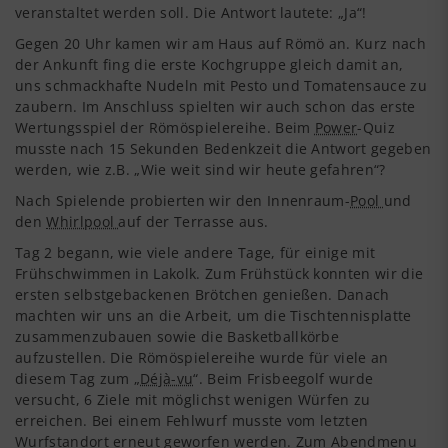
veranstaltet werden soll. Die Antwort lautete: „Ja“!
Gegen 20 Uhr kamen wir am Haus auf Römö an. Kurz nach
der Ankunft fing die erste Kochgruppe gleich damit an,
uns schmackhafte Nudeln mit Pesto und Tomatensauce zu
zaubern. Im Anschluss spielten wir auch schon das erste
Wertungsspiel der Römöspielereihe. Beim
Power
-Quiz
musste nach 15 Sekunden Bedenkzeit die Antwort gegeben
werden, wie z.B. „Wie weit sind wir heute gefahren“?
Nach Spielende probierten wir den Innenraum-
Pool
und
den
Whirlpool
auf der Terrasse aus.
Tag 2 begann, wie viele andere Tage, für einige mit
Frühschwimmen in Lakolk. Zum Frühstück konnten wir die
ersten selbstgebackenen Brötchen genießen. Danach
machten wir uns an die Arbeit, um die Tischtennisplatte
zusammenzubauen sowie die Basketballkörbe
aufzustellen. Die Römöspielereihe wurde für viele an
diesem Tag zum „
Déjà-vu
“. Beim Frisbeegolf wurde
versucht, 6 Ziele mit möglichst wenigen Würfen zu
erreichen. Bei einem Fehlwurf musste vom letzten
Wurfstandort erneut geworfen werden. Zum Abendmenu