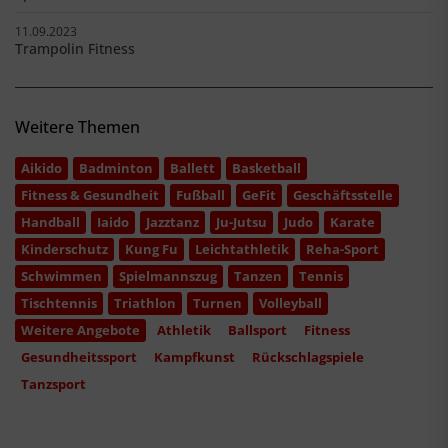
11.09.2023
Trampolin Fitness
Weitere Themen
Aikido
Badminton
Ballett
Basketball
Fitness & Gesundheit
Fußball
GeFit
Geschäftsstelle
Handball
Iaido
Jazztanz
Ju-Jutsu
Judo
Karate
Kinderschutz
Kung Fu
Leichtathletik
Reha-Sport
Schwimmen
Spielmannszug
Tanzen
Tennis
Tischtennis
Triathlon
Turnen
Volleyball
Weitere Angebote
Athletik
Ballsport
Fitness
Gesundheitssport
Kampfkunst
Rückschlagspiele
Tanzsport