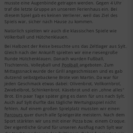
musste eine Augenbinde getragen werden. Gegen 4 Uhr
traf die letzte Gruppe an unserem Ferienhaus ein. Bei
diesem Spiel gab es keinen Verlierer, weil das Ziel des
Spiels war, sicher nach Hause zu kommen.
Natürlich spielten wir auch die klassischen Spiele wie
Völkerball und Hütchenklauen.
Bei Halbzeit der Reise besuchte uns das Zeltlager aus Sylt.
Gleich nach der Ankunft spielten wir eine riesengroße
Runde Hütchenklauen. Danach wurden Fußball,
Tischtennis, Volleyball und
Poolball
angeboten. Zum
Mittagssnack wurde der Grill angeschmissen und es gab
dutzend selbstgebackene Brote von Martin. Da war für
jeden Geschmack etwas dabei: Olivenbrot, Vollkornbrot,
Zwiebelbrot, Schinkenbrot, Käsebrot und ein „ohne alles“
Brot. Ein paar Tage später ging es dann für uns nach Sylt.
Auch auf Sylt durfte das tägliche Wertungsspiel nicht
fehlen. Auf einem großen Spielplatz mussten wir einen
Parcours
quer durch alle Spielgeräte meistern. Nach dem
Sport stärkten wir uns mit einer Pizza bzw. einem Croque.
Der eigentliche Grund für unseren Ausflug nach Sylt war