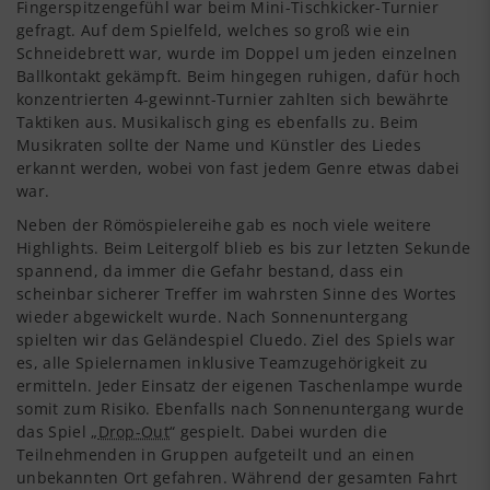
Fingerspitzengefühl war beim Mini-Tischkicker-Turnier
gefragt. Auf dem Spielfeld, welches so groß wie ein
Schneidebrett war, wurde im Doppel um jeden einzelnen
Ballkontakt gekämpft. Beim hingegen ruhigen, dafür hoch
konzentrierten 4-gewinnt-Turnier zahlten sich bewährte
Taktiken aus. Musikalisch ging es ebenfalls zu. Beim
Musikraten sollte der Name und Künstler des Liedes
erkannt werden, wobei von fast jedem Genre etwas dabei
war.
Neben der Römöspielereihe gab es noch viele weitere
Highlights. Beim Leitergolf blieb es bis zur letzten Sekunde
spannend, da immer die Gefahr bestand, dass ein
scheinbar sicherer Treffer im wahrsten Sinne des Wortes
wieder abgewickelt wurde. Nach Sonnenuntergang
spielten wir das Geländespiel Cluedo. Ziel des Spiels war
es, alle Spielernamen inklusive Teamzugehörigkeit zu
ermitteln. Jeder Einsatz der eigenen Taschenlampe wurde
somit zum Risiko. Ebenfalls nach Sonnenuntergang wurde
das Spiel „
Drop-Out
“ gespielt. Dabei wurden die
Teilnehmenden in Gruppen aufgeteilt und an einen
unbekannten Ort gefahren. Während der gesamten Fahrt