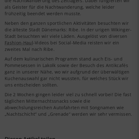
die Nachtwanderung des Zeltlagers. Dabei fungierten wir
als Geister für die Nachtwanderung, welche leider
frühzeitig beendet werden musste.
Neben den ganzen sportlichen Aktivitäten besuchten wir
die älteste Stadt Dänemarks: Ribe. In der urigen Wikinger-
Stadt besuchten wir viele Läden. Ausgelöst von diversen
Fashion-Haul
-Videos bei Social-Media reisten wir ein
zweites Mal nach Ribe.
Auf dem kulinarischen Programm stand auch Eis- und
Pommesessen in Lakolk sowie der Besuch des Antikcafés
ganz in unserer Nähe, wo wir aufgrund der überwältigen
Kuchenauswahl gar nicht wussten, für welches Stück wir
uns entscheiden sollten.
Die 2 Wochen gingen leider viel zu schnell vorbei! Die fast
täglichen Mitternachtssnacks sowie die
abwechslungsreichen Autofahrten mit Songnamen wie
„Nachtschicht“ und „Grenade“ werden wir sehr vermissen.
Diesen Artikel teilen