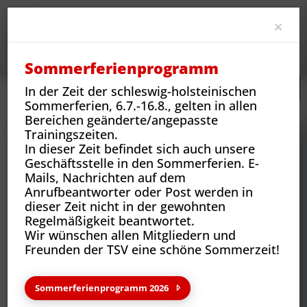
Clo
×
Sommerferienprogramm
In der Zeit der schleswig-holsteinischen
Neues
Vereins-News
Karate Weltmeisterschaft (WKF)
Sommerferien, 6.7.-16.8., gelten in allen
Bereichen geänderte/angepasste
Trainingszeiten.
In dieser Zeit befindet sich auch unsere
Geschäftsstelle in den Sommerferien. E-
Mails, Nachrichten auf dem
Anrufbeantworter oder Post werden in
dieser Zeit nicht in der gewohnten
Regelmäßigkeit beantwortet.
Wir wünschen allen Mitgliedern und
Freunden der TSV eine schöne Sommerzeit!
Neues aus deinem Verein
Sommerferienprogramm 2026