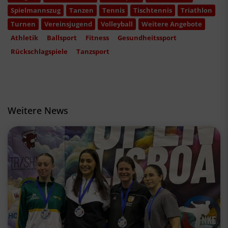
Spielmannszug
Tanzen
Tennis
Tischtennis
Triathlon
Turnen
Vereinsjugend
Volleyball
Weitere Angebote
Athletik
Ballsport
Fitness
Gesundheitssport
Rückschlagspiele
Tanzsport
Weitere News