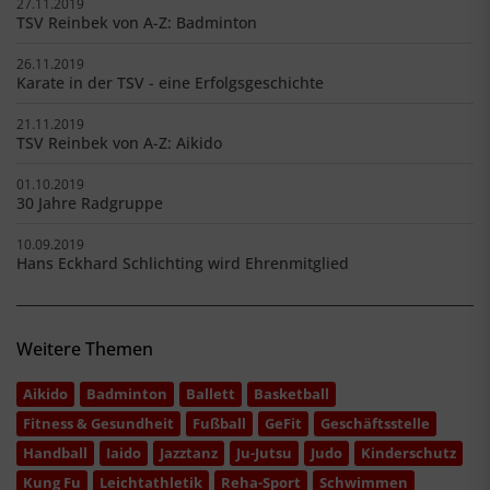
27.11.2019
TSV Reinbek von A-Z: Badminton
26.11.2019
Karate in der TSV - eine Erfolgsgeschichte
21.11.2019
TSV Reinbek von A-Z: Aikido
01.10.2019
30 Jahre Radgruppe
10.09.2019
Hans Eckhard Schlichting wird Ehrenmitglied
Weitere Themen
Aikido
Badminton
Ballett
Basketball
Fitness & Gesundheit
Fußball
GeFit
Geschäftsstelle
Handball
Iaido
Jazztanz
Ju-Jutsu
Judo
Kinderschutz
Kung Fu
Leichtathletik
Reha-Sport
Schwimmen