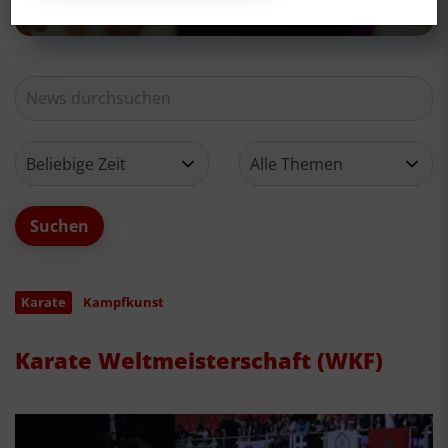
Karate
Kampfkunst
Karate Weltmeisterschaft (WKF)