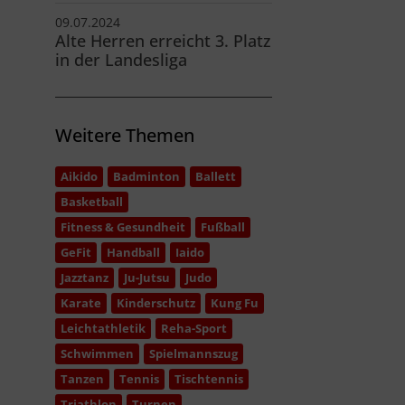
09.07.2024
Alte Herren erreicht 3. Platz
in der Landesliga
Weitere Themen
Aikido
Badminton
Ballett
Basketball
Fitness & Gesundheit
Fußball
GeFit
Handball
Iaido
Jazztanz
Ju-Jutsu
Judo
Karate
Kinderschutz
Kung Fu
Leichtathletik
Reha-Sport
Schwimmen
Spielmannszug
Tanzen
Tennis
Tischtennis
Triathlon
Turnen