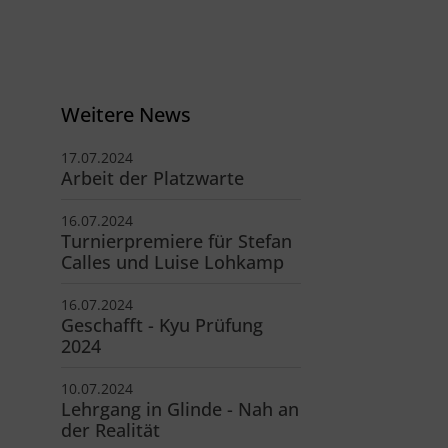
schäftsstelle
V Reinbek
odor-Storm-Str. 22
Weitere News
465 Reinbek
17.07.2024
40 - 40 11 326-0
Arbeit der Platzwarte
info@tsv-reinbek.de
16.07.2024
Turnierpremiere für Stefan
Calles und Luise Lohkamp
16.07.2024
Geschafft - Kyu Prüfung
2024
10.07.2024
Lehrgang in Glinde - Nah an
der Realität