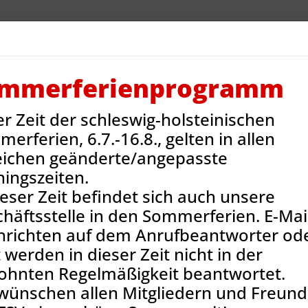
V Reinbek
Sportarten
Neues
Termine
Jug
ntakt
Onlineshop
mmerferienprogramm
er Zeit der schleswig-holsteinischen
ns-News
Mein Jahr in Schulnoten
erferien, 6.7.-16.8., gelten in allen
eichen geänderte/angepasste
ningszeiten.
ieser Zeit befindet sich auch unsere
häftsstelle in den Sommerferien. E-Mail
hrichten auf dem Anrufbeantworter od
 werden in dieser Zeit nicht in der
ohnten Regelmäßigkeit beantwortet.
wünschen allen Mitgliedern und Freun