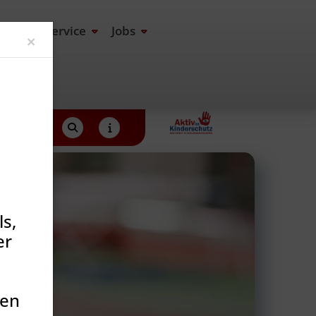
end
Service
Jobs
Close
×
s,
er
den