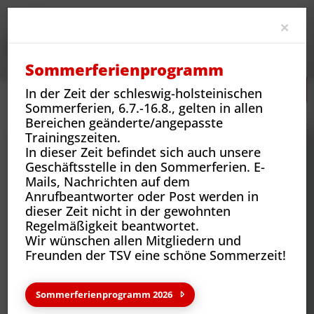
Clo
×
Sommerferienprogramm
In der Zeit der schleswig-holsteinischen
Neues
Vereins-News
Nachbericht zur Jugendversammlung
Sommerferien, 6.7.-16.8., gelten in allen
Bereichen geänderte/angepasste
Trainingszeiten.
In dieser Zeit befindet sich auch unsere
Geschäftsstelle in den Sommerferien. E-
Mails, Nachrichten auf dem
Anrufbeantworter oder Post werden in
dieser Zeit nicht in der gewohnten
Regelmäßigkeit beantwortet.
Wir wünschen allen Mitgliedern und
Freunden der TSV eine schöne Sommerzeit!
Neues aus deinem Verein
Sommerferienprogramm 2026