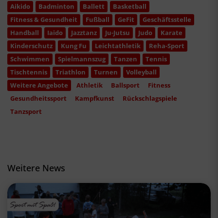
Aikido
Badminton
Ballett
Basketball
Fitness & Gesundheit
Fußball
GeFit
Geschäftsstelle
Handball
Iaido
Jazztanz
Ju-Jutsu
Judo
Karate
Kinderschutz
Kung Fu
Leichtathletik
Reha-Sport
Schwimmen
Spielmannszug
Tanzen
Tennis
Tischtennis
Triathlon
Turnen
Volleyball
Weitere Angebote
Athletik
Ballsport
Fitness
Gesundheitssport
Kampfkunst
Rückschlagspiele
Tanzsport
Weitere News