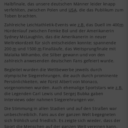
Halbfinale, das unsere deutschen Männer leider knapp
verfehlten, zwischen Polen und
USA
, die das Publikum zum
Toben brachten.
Zahlreiche Leichtathletik-Events wie
z.B.
das Duell im 400
m
Hürdenlauf zwischen Femke Bol und der Amerikanerin
Sydney McLaughlin, das die Amerikanerin in neuer
Weltrekordzeit für sich entscheiden konnte; spannende
200
m
und 1500
m
Finalläufe, das Weitsprungfinale mit
Malaika Mihambo, die Silber gewann und von den
zahlreich anwesenden deutschen Fans gefeiert wurde.
Begleitet wurden die Wettbewerbe jeweils durch
olympische Siegerehrungen, die auch durch prominente
Persönlichkeiten, wie Fürst Albert von Monaco,
vorgenommen wurden. Auch ehemalige Sportstars wie
z.B.
die Legenden Carl Lewis und Sergej Bubka gaben
Interviews oder nahmen Siegerehrungen vor.
Die Stimmung in allen Stadien und auf den Straßen war
unbeschreiblich. Fans aus der ganzen Welt begegneten
sich fröhlich und friedlich. Es zeigte sich wieder, dass der
Sport die Menschen auf der ganzen Welt vereinen kann.