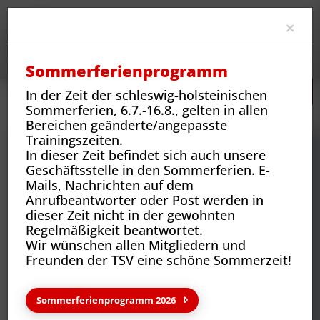
Clo
×
Sommerferienprogramm
In der Zeit der schleswig-holsteinischen
Neues
Vereins-News
Paris 2024 - wir waren dabei
Sommerferien, 6.7.-16.8., gelten in allen
Bereichen geänderte/angepasste
Trainingszeiten.
In dieser Zeit befindet sich auch unsere
Geschäftsstelle in den Sommerferien. E-
Mails, Nachrichten auf dem
Anrufbeantworter oder Post werden in
dieser Zeit nicht in der gewohnten
Regelmäßigkeit beantwortet.
Wir wünschen allen Mitgliedern und
Freunden der TSV eine schöne Sommerzeit!
Neues aus deinem Verein
Sommerferienprogramm 2026