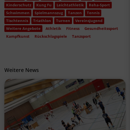
Kinderschutz
Kung Fu
Leichtathletik
Reha-Sport
Schwimmen
Spielmannszug
Tanzen
Tennis
Tischtennis
Triathlon
Turnen
Vereinsjugend
Weitere Angebote
Athletik
Fitness
Gesundheitssport
Kampfkunst
Rückschlagspiele
Tanzsport
Weitere News