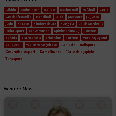
Aikido
Badminton
Ballett
Basketball
Fußball
GeFit
Geschäftsstelle
Handball
Iaido
Jazztanz
Ju-Jutsu
Judo
Karate
Kinderschutz
Kung Fu
Leichtathletik
Reha-Sport
Schwimmen
Spielmannszug
Tanzen
Tennis
Tischtennis
Triathlon
Turnen
Vereinsjugend
Volleyball
Weitere Angebote
Athletik
Ballsport
Gesundheitssport
Kampfkunst
Rückschlagspiele
Tanzsport
Weitere News