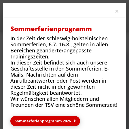
Clo
×
Sommerferienprogramm
In der Zeit der schleswig-holsteinischen
Neues
Vereins-News
Spiel dich fit
Sommerferien, 6.7.-16.8., gelten in allen
Bereichen geänderte/angepasste
Trainingszeiten.
In dieser Zeit befindet sich auch unsere
Geschäftsstelle in den Sommerferien. E-
Mails, Nachrichten auf dem
Anrufbeantworter oder Post werden in
dieser Zeit nicht in der gewohnten
Regelmäßigkeit beantwortet.
Wir wünschen allen Mitgliedern und
Freunden der TSV eine schöne Sommerzeit!
Neues aus deinem Verein
Sommerferienprogramm 2026