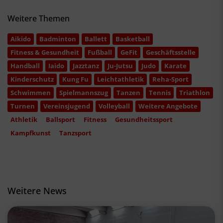
Weitere Themen
Aikido
Badminton
Ballett
Basketball
Fitness & Gesundheit
Fußball
GeFit
Geschäftsstelle
Handball
Iaido
Jazztanz
Ju-Jutsu
Judo
Karate
Kinderschutz
Kung Fu
Leichtathletik
Reha-Sport
Schwimmen
Spielmannszug
Tanzen
Tennis
Triathlon
Turnen
Vereinsjugend
Volleyball
Weitere Angebote
Athletik
Ballsport
Fitness
Gesundheitssport
Kampfkunst
Tanzsport
Weitere News