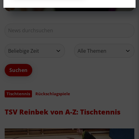
Tischtennis
Rückschlagspiele
TSV Reinbek von A-Z: Tischtennis