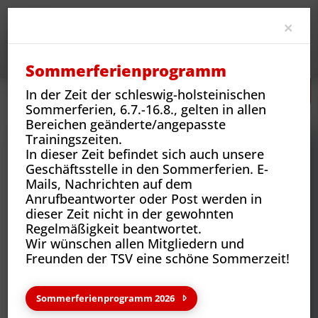
Clo
×
Sommerferienprogramm
In der Zeit der schleswig-holsteinischen
Neues
Vereins-News
TSV Reinbek von A-Z: Tischtennis
Sommerferien, 6.7.-16.8., gelten in allen
Bereichen geänderte/angepasste
Trainingszeiten.
In dieser Zeit befindet sich auch unsere
Geschäftsstelle in den Sommerferien. E-
Mails, Nachrichten auf dem
Anrufbeantworter oder Post werden in
dieser Zeit nicht in der gewohnten
Regelmäßigkeit beantwortet.
Wir wünschen allen Mitgliedern und
Freunden der TSV eine schöne Sommerzeit!
Neues aus deinem Verein
Sommerferienprogramm 2026