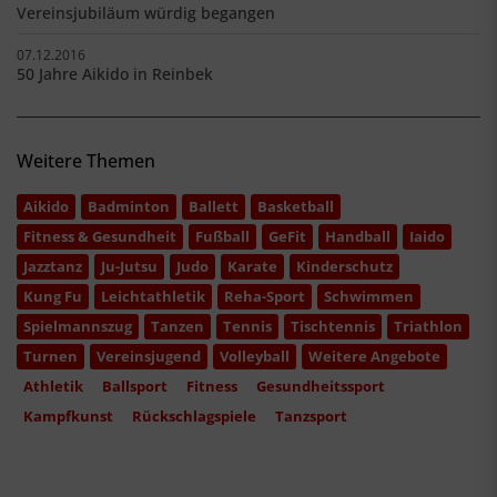
Vereinsjubiläum würdig begangen
07.12.2016
50 Jahre Aikido in Reinbek
Weitere Themen
Aikido
Badminton
Ballett
Basketball
Fitness & Gesundheit
Fußball
GeFit
Handball
Iaido
Jazztanz
Ju-Jutsu
Judo
Karate
Kinderschutz
Kung Fu
Leichtathletik
Reha-Sport
Schwimmen
Spielmannszug
Tanzen
Tennis
Tischtennis
Triathlon
Turnen
Vereinsjugend
Volleyball
Weitere Angebote
Athletik
Ballsport
Fitness
Gesundheitssport
Kampfkunst
Rückschlagspiele
Tanzsport