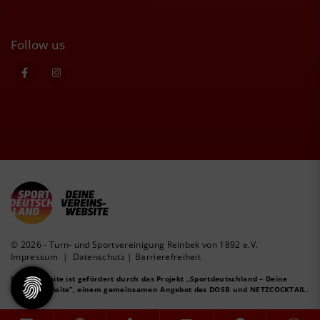
Follow us
© 2026 - Turn- und Sportvereinigung Reinbek von 1892 e.V.
Impressum
|
Datenschutz
|
Barrierefreiheit
Diese Website ist gefördert durch das Projekt
„Sportdeutschland – Deine
Vereinswebsite”
, einem gemeinsamen Angebot des DOSB und NETZCOCKTAIL.