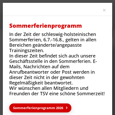
Clo
×
Sommerferienprogramm
In der Zeit der schleswig-holsteinischen
Neues
Vereins-News
Uwe Plog - eine Ära geht zu Ende
Sommerferien, 6.7.-16.8., gelten in allen
Bereichen geänderte/angepasste
Trainingszeiten.
In dieser Zeit befindet sich auch unsere
Geschäftsstelle in den Sommerferien. E-
Mails, Nachrichten auf dem
Anrufbeantworter oder Post werden in
dieser Zeit nicht in der gewohnten
Regelmäßigkeit beantwortet.
Wir wünschen allen Mitgliedern und
Freunden der TSV eine schöne Sommerzeit!
Neues aus deinem Verein
Sommerferienprogramm 2026