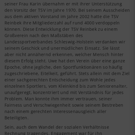
seiner Frau Karin übernahm er mit ihrer Unterstützung
den Vorsitz der TSV im Jahre 1970. Bei seinem Ausscheiden
aus dem aktiven Vorstand im Jahre 2002 hatte die TSV
Reinbek ihre Mitgliederzahl auf rund 4000 verdoppeln
können. Diese Entwicklung der TSV Reinbek zu einem
Großverein nach den Maßstäben des
Landessportverbandes Schleswig-Holstein verdanken wir
seinem Geschick und unermüdlichen Einsatz. Sie lässt
aber nicht annähernd erkennen, welcher Mensch hinter
diesem Erfolg steht. Uwe hat den Verein über eine ganze
Epoche, ohne jegliche, den Sportfunktionären so häufig
zugeschriebene, Eitelkeit, geführt. Stets allein mit dem Ziel
einer sachgerechten Entscheidung zum Wohle jedes
einzelnen Sportlers, vom Kleinkind bis zum Seniorenalter,
unaufgeregt, konzentriert und mit Verständnis für jedes
Problem. Man konnte ihm immer vertrauen, seiner
Fairness und Verschwiegenheit sowie seinem Bestreben
nach einem gerechten Interessenausgleich aller
Beteiligten.
Sein, auch dem Wandel der sozialen Verhältnisse
Rechnung tragendes, Engagement war für ihn