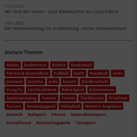
17.01.2022
Wir sind der Verein - Júlia Rademacher da Costa Cabral
14.01.2022
Der Wiedereinstieg ins Krafttraining - echte Schwerstarbeit
Weitere Themen
Aikido
Badminton
Ballett
Basketball
Fitness & Gesundheit
Fußball
GeFit
Handball
Iaido
Jazztanz
Ju-Jutsu
Judo
Karate
Kinderschutz
Kung Fu
Leichtathletik
Reha-Sport
Schwimmen
Spielmannszug
Tanzen
Tennis
Tischtennis
Triathlon
Turnen
Vereinsjugend
Volleyball
Weitere Angebote
Athletik
Ballsport
Fitness
Gesundheitssport
Kampfkunst
Rückschlagspiele
Tanzsport