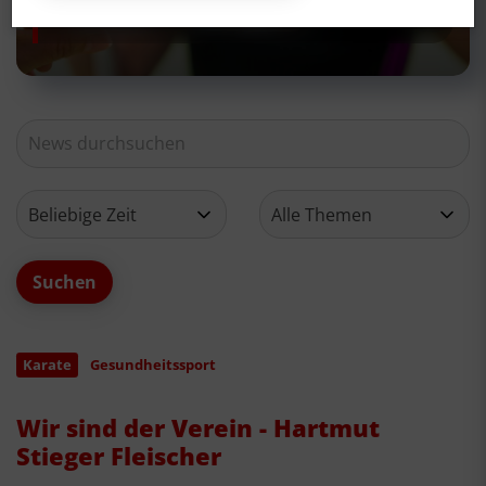
Neues aus deinem Verein
Karate
Gesundheitssport
Wir sind der Verein - Hartmut
Stieger Fleischer