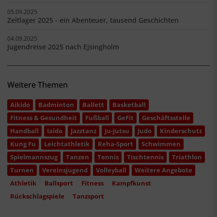
05.09.2025
Zeltlager 2025 - ein Abenteuer, tausend Geschichten
04.09.2025
Jugendreise 2025 nach Ejsingholm
Weitere Themen
Aikido
Badminton
Ballett
Basketball
Fitness & Gesundheit
Fußball
GeFit
Geschäftsstelle
Handball
Iaido
Jazztanz
Ju-Jutsu
Judo
Kinderschutz
Kung Fu
Leichtathletik
Reha-Sport
Schwimmen
Spielmannszug
Tanzen
Tennis
Tischtennis
Triathlon
Turnen
Vereinsjugend
Volleyball
Weitere Angebote
Athletik
Ballsport
Fitness
Kampfkunst
Rückschlagspiele
Tanzsport