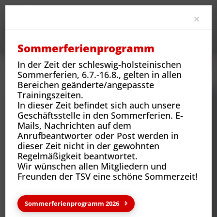
Clo
×
Sommerferienprogramm
In der Zeit der schleswig-holsteinischen
Neues
Vereins-News
Wir sind der Verein - Verena Godersky
Sommerferien, 6.7.-16.8., gelten in allen
Bereichen geänderte/angepasste
Trainingszeiten.
In dieser Zeit befindet sich auch unsere
Geschäftsstelle in den Sommerferien. E-
Mails, Nachrichten auf dem
Anrufbeantworter oder Post werden in
dieser Zeit nicht in der gewohnten
Regelmäßigkeit beantwortet.
Wir wünschen allen Mitgliedern und
Freunden der TSV eine schöne Sommerzeit!
Neues aus deinem Verein
Sommerferienprogramm 2026