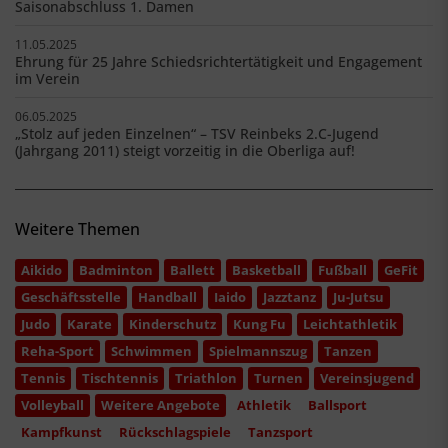
Saisonabschluss 1. Damen
11.05.2025
Ehrung für 25 Jahre Schiedsrichtertätigkeit und Engagement
im Verein
06.05.2025
„Stolz auf jeden Einzelnen“ – TSV Reinbeks 2.C-Jugend
(Jahrgang 2011) steigt vorzeitig in die Oberliga auf!
Weitere Themen
Aikido
Badminton
Ballett
Basketball
Fußball
GeFit
Geschäftsstelle
Handball
Iaido
Jazztanz
Ju-Jutsu
Judo
Karate
Kinderschutz
Kung Fu
Leichtathletik
Reha-Sport
Schwimmen
Spielmannszug
Tanzen
Tennis
Tischtennis
Triathlon
Turnen
Vereinsjugend
Volleyball
Weitere Angebote
Athletik
Ballsport
Kampfkunst
Rückschlagspiele
Tanzsport