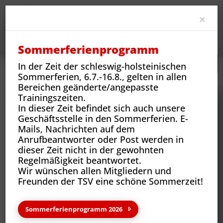
Clo
×
Sommerferienprogramm
In der Zeit der schleswig-holsteinischen
Neues
Vereins-News
Wir sind der Verein – Etienne Moch
Sommerferien, 6.7.-16.8., gelten in allen
Bereichen geänderte/angepasste
Trainingszeiten.
In dieser Zeit befindet sich auch unsere
Geschäftsstelle in den Sommerferien. E-
Mails, Nachrichten auf dem
Anrufbeantworter oder Post werden in
dieser Zeit nicht in der gewohnten
Regelmäßigkeit beantwortet.
Wir wünschen allen Mitgliedern und
Freunden der TSV eine schöne Sommerzeit!
Neues aus deinem Verein
Sommerferienprogramm 2026