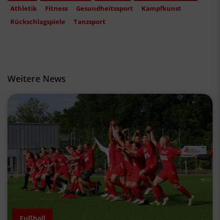
Athletik
Fitness
Gesundheitssport
Kampfkunst
Rückschlagspiele
Tanzsport
Weitere News
Fußball