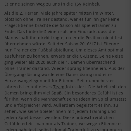
Etienne seinen Weg zu uns in die
TSV
Reinbek.
Als die 2. Herren, viele Jahre später mitten im Winter,
plötzlich ohne Trainer dastand, war es für ihn gar keine
Frage; Etienne brachte die Saison als Spielertrainer zu
Ende. Das hinterließ einen solchen Eindruck, dass die
Mannschaft ihn direkt fragte, ob er die Position nicht fest
übernehmen würde. Seit der Saison 2016/17 ist Etienne
nun Trainer der Fußballabteilung. Um dieses Amt optimal
ausführen zu können, erwarb er die C-Lizenz. Seine Reise
ging weiter als 2020 auch die 1. Damen überraschend
ohne Trainer dastand. Wieder sprang Etienne ein. Aus der
Übergangslösung wurde eine Dauerlösung und eine
Herzensangelegenheit für Etienne. Seit nunmehr vier
Jahren ist er auf dieses
Team
fokussiert. Die Arbeit mit den
Damen bringt ihm viel Spaß. Ein besonderes Gefühl ist es
für ihn, wenn die Mannschaft seine Ideen im Spiel umsetzt
und erfolgreicher wird. Außerdem begeistert es ihn, zu
sehen, wie seine Spielerinnen mit jedem Training und
jedem Spiel besser werden. Diese unbeschreiblichen
Gefühle erlebt man nur als Trainer, weswegen Etienne es
jedem nahelegt, selbst einmal Trainerluft zu schnuppern.