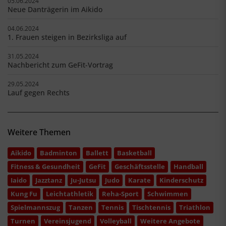
05.06.2024
Neue Danträgerin im Aikido
04.06.2024
1. Frauen steigen in Bezirksliga auf
31.05.2024
Nachbericht zum GeFit-Vortrag
29.05.2024
Lauf gegen Rechts
Weitere Themen
Aikido
Badminton
Ballett
Basketball
Fitness & Gesundheit
GeFit
Geschäftsstelle
Handball
Iaido
Jazztanz
Ju-Jutsu
Judo
Karate
Kinderschutz
Kung Fu
Leichtathletik
Reha-Sport
Schwimmen
Spielmannszug
Tanzen
Tennis
Tischtennis
Triathlon
Turnen
Vereinsjugend
Volleyball
Weitere Angebote