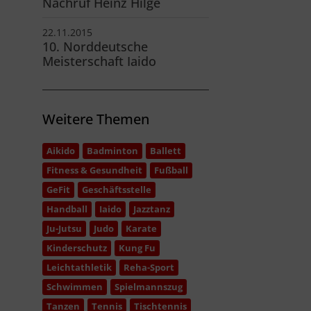
Nachruf Heinz Hilge
22.11.2015
10. Norddeutsche
Meisterschaft Iaido
Weitere Themen
Aikido
Badminton
Ballett
Fitness & Gesundheit
Fußball
GeFit
Geschäftsstelle
Handball
Iaido
Jazztanz
Ju-Jutsu
Judo
Karate
Kinderschutz
Kung Fu
Leichtathletik
Reha-Sport
Schwimmen
Spielmannszug
Tanzen
Tennis
Tischtennis