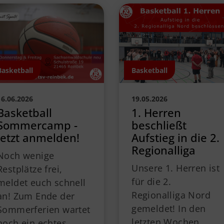
Basketball
Basketball
16.06.2026
19.05.2026
Basketball
1. Herren
Sommercamp -
beschließt
Jetzt anmelden!
Aufstieg in die 2.
Regionalliga
Noch wenige
Unsere 1. Herren ist
Restplätze frei,
für die 2.
meldet euch schnell
Regionalliga Nord
an! Zum Ende der
gemeldet! In den
Sommerferien wartet
letzten Wochen
noch ein echtes