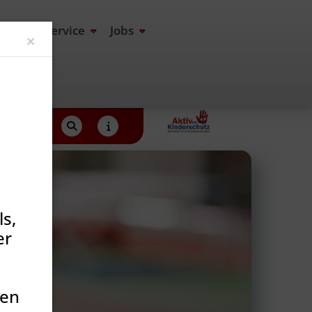
end
Service
Jobs
Close
×
s,
er
den