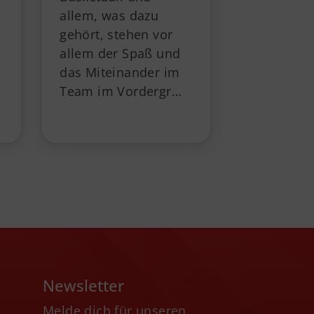
allem, was dazu
Spielen g
gehört, stehen vor
Ellerbeker
allem der Spaß und
sich d…
das Miteinander im
Team im Vordergr…
Newsletter
Melde dich für unseren