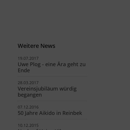
V Reinbek
odor-Storm-Str. 22
465 Reinbek
40 - 40 11 326-0
info@tsv-reinbek.de
Weitere News
19.07.2017
Uwe Plog - eine Ära geht zu
Ende
28.03.2017
Vereinsjubiläum würdig
begangen
07.12.2016
50 Jahre Aikido in Reinbek
10.12.2015