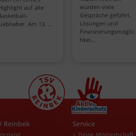
wurden viele
Highlight auf alle
Gespräche geführt,
Basketball-
Lösungen und
Liebhaber. Am 13. …
Finanzierungsmöglic
hkei…
V Reinbek
Service
orstand
Deine Mitgliedschaft