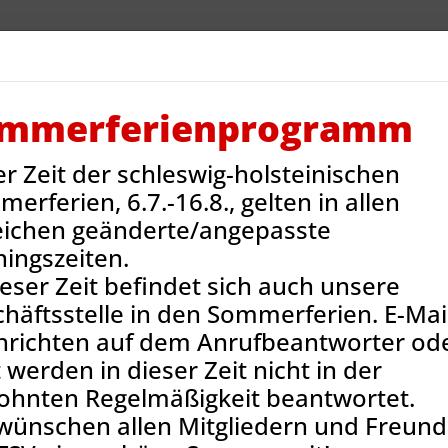
V Reinbek
Sportarten
Neues
Termine
Jug
ntakt
Onlineshop
mmerferienprogramm
er Zeit der schleswig-holsteinischen
ns-News
40 Jahre Basketball in der TSV Reinbek
erferien, 6.7.-16.8., gelten in allen
eichen geänderte/angepasste
ningszeiten.
ieser Zeit befindet sich auch unsere
häftsstelle in den Sommerferien. E-Mail
hrichten auf dem Anrufbeantworter od
 werden in dieser Zeit nicht in der
ohnten Regelmäßigkeit beantwortet.
wünschen allen Mitgliedern und Freun