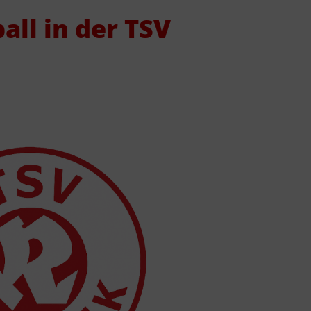
Downloads
TS
all in der TSV
Mitglied werden
The
Satzung
21
0