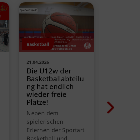
Basketball
Basketball
19.04.2026
21.04.2026
Kampf u
Die U12w der
Meisters
Basketballabteilu
Reinbek
ng hat endlich
wieder freie
Die Ausga
Plätze!
dem Duell 
Neben dem
Für die TS
spielerischen
reichte ei
Erlernen der Sportart
den beide
Basketball und
abschließ