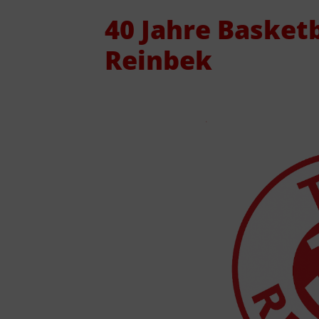
Geschäftsstelle
40 Jahre Basketb
Vorstand
Reinbek
Jobs
Sponsoren