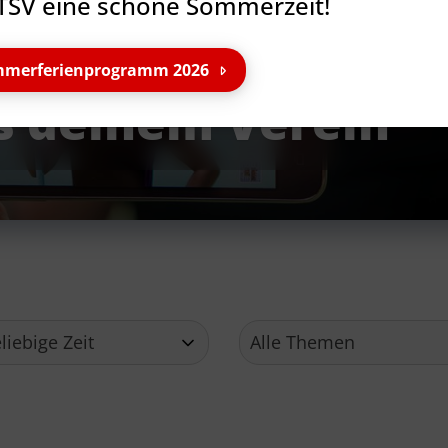
TSV eine schöne Sommerzeit!
merferienprogramm 2026
s deinem Verein
Service
Ge