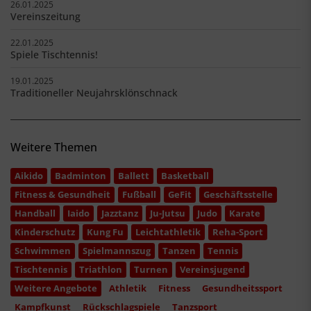
26.01.2025
Vereinszeitung
22.01.2025
Spiele Tischtennis!
19.01.2025
Traditioneller Neujahrsklönschnack
Weitere Themen
Aikido
Badminton
Ballett
Basketball
Fitness & Gesundheit
Fußball
GeFit
Geschäftsstelle
Handball
Iaido
Jazztanz
Ju-Jutsu
Judo
Karate
Kinderschutz
Kung Fu
Leichtathletik
Reha-Sport
Schwimmen
Spielmannszug
Tanzen
Tennis
Tischtennis
Triathlon
Turnen
Vereinsjugend
Weitere Angebote
Athletik
Fitness
Gesundheitssport
Kampfkunst
Rückschlagspiele
Tanzsport