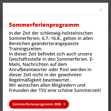
Clo
×
Sommerferienprogramm
In der Zeit der schleswig-holsteinischen
Neues
Vereins-News
Mach mit bei den 2. Damen!
Sommerferien, 6.7.-16.8., gelten in allen
Bereichen geänderte/angepasste
Trainingszeiten.
In dieser Zeit befindet sich auch unsere
Geschäftsstelle in den Sommerferien. E-
Mails, Nachrichten auf dem
Anrufbeantworter oder Post werden in
dieser Zeit nicht in der gewohnten
Regelmäßigkeit beantwortet.
Wir wünschen allen Mitgliedern und
Freunden der TSV eine schöne Sommerzeit!
Neues aus deinem Verein
Sommerferienprogramm 2026