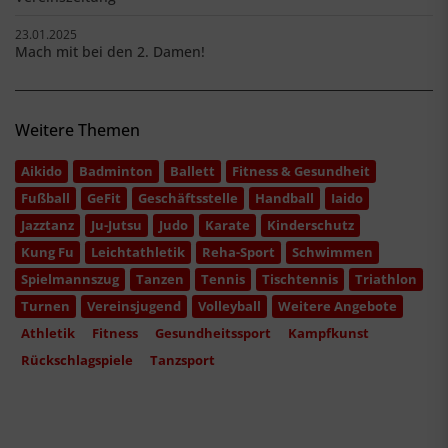
23.01.2025
Mach mit bei den 2. Damen!
Weitere Themen
Aikido
Badminton
Ballett
Fitness & Gesundheit
Fußball
GeFit
Geschäftsstelle
Handball
Iaido
Jazztanz
Ju-Jutsu
Judo
Karate
Kinderschutz
Kung Fu
Leichtathletik
Reha-Sport
Schwimmen
Spielmannszug
Tanzen
Tennis
Tischtennis
Triathlon
Turnen
Vereinsjugend
Volleyball
Weitere Angebote
Athletik
Fitness
Gesundheitssport
Kampfkunst
Rückschlagspiele
Tanzsport