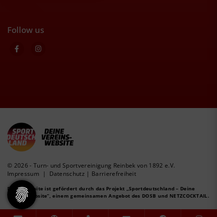
Follow us
© 2026 - Turn- und Sportvereinigung Reinbek von 1892 e.V.
Impressum
|
Datenschutz
|
Barrierefreiheit
Diese Website ist gefördert durch das Projekt
„Sportdeutschland – Deine
Vereinswebsite”
, einem gemeinsamen Angebot des DOSB und NETZCOCKTAIL.