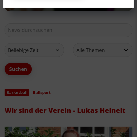
Basketball
Ballsport
Wir sind der Verein - Lukas Heinelt