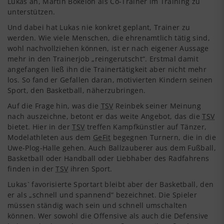
Lukas an, Martin Bokeloh als Co-Trainer im Training zu
unterstützen.
Und dabei hat Lukas nie konkret geplant, Trainer zu
werden. Wie viele Menschen, die ehrenamtlich tätig sind,
wohl nachvollziehen können, ist er nach eigener Aussage
mehr in den Trainerjob „reingerutscht“. Erstmal damit
angefangen ließ ihn die Trainertätigkeit aber nicht mehr
los. So fand er Gefallen daran, motivierten Kindern seinen
Sport, den Basketball, näherzubringen.
Auf die Frage hin, was die
TSV
Reinbek seiner Meinung
nach auszeichne, betont er das weite Angebot, das die
TSV
bietet. Hier in der
TSV
treffen Kampfkünstler auf Tänzer,
Modelathleten aus dem
GeFit
begegnen Turnern, die in die
Uwe-Plog-Halle gehen. Auch Ballzauberer aus dem Fußball,
Basketball oder Handball oder Liebhaber des Radfahrens
finden in der
TSV
ihren Sport.
Lukas` favorisierte Sportart bleibt aber der Basketball, den
er als „schnell und spannend“ bezeichnet. Die Spieler
müssen ständig wach sein und schnell umschalten
können. Wer sowohl die Offensive als auch die Defensive