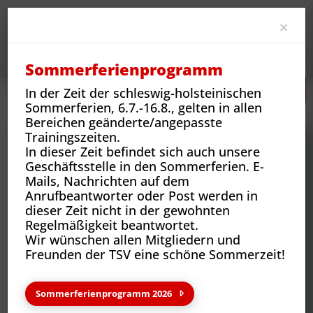
Clo
×
Sommerferienprogramm
In der Zeit der schleswig-holsteinischen
Neues
Vereins-News
Wir sind der Verein - Lukas Heinelt
Sommerferien, 6.7.-16.8., gelten in allen
Bereichen geänderte/angepasste
Trainingszeiten.
In dieser Zeit befindet sich auch unsere
Geschäftsstelle in den Sommerferien. E-
Mails, Nachrichten auf dem
Anrufbeantworter oder Post werden in
dieser Zeit nicht in der gewohnten
Regelmäßigkeit beantwortet.
Wir wünschen allen Mitgliedern und
Freunden der TSV eine schöne Sommerzeit!
Neues aus deinem Verein
Sommerferienprogramm 2026