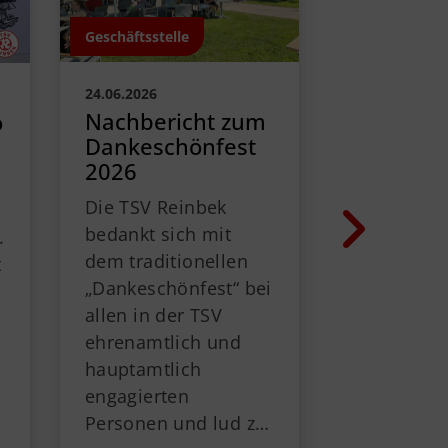
Geschäftsstelle
Geschäftsstel
24.06.2026
22.06.2026
Nachbericht zum
Sportfes
o
Dankeschönfest
Save the
2026
Am 13.09. 
Die TSV Reinbek
wieder so 
bedankt sich mit
Paul-Luck
.
dem traditionellen
öffnet von
t
„Dankeschönfest“ bei
seine Tore
allen in der TSV
Familien, 
ehrenamtlich und
Freunde un
hauptamtlich
es mit de
engagierten
Personen und lud z
…