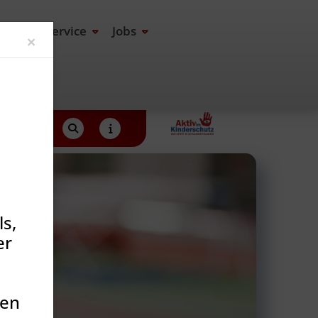
end
Service
Jobs
Close
×
s,
er
den