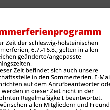
V Reinbek
Sportarten
Neues
Termine
Jug
ntakt
Onlineshop
mmerferienprogramm
er Zeit der schleswig-holsteinischen
ns-News
Nachbericht Laternenumzug
erferien, 6.7.-16.8., gelten in allen
eichen geänderte/angepasste
ningszeiten.
ieser Zeit befindet sich auch unsere
häftsstelle in den Sommerferien. E-Mail
hrichten auf dem Anrufbeantworter od
 werden in dieser Zeit nicht in der
ohnten Regelmäßigkeit beantwortet.
wünschen allen Mitgliedern und Freun