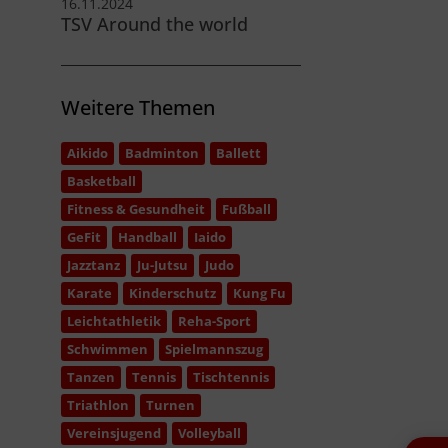
16.11.2024
TSV Around the world
Weitere Themen
Aikido
Badminton
Ballett
Basketball
Fitness & Gesundheit
Fußball
GeFit
Handball
Iaido
Jazztanz
Ju-Jutsu
Judo
Karate
Kinderschutz
Kung Fu
Leichtathletik
Reha-Sport
Schwimmen
Spielmannszug
Tanzen
Tennis
Tischtennis
Triathlon
Turnen
Vereinsjugend
Volleyball