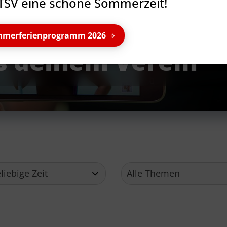
TSV eine schöne Sommerzeit!
merferienprogramm 2026
s deinem Verein
Service
Ge