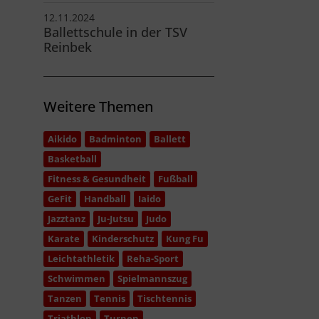
12.11.2024
Ballettschule in der TSV
Reinbek
Weitere Themen
Aikido
Badminton
Ballett
Basketball
Fitness & Gesundheit
Fußball
GeFit
Handball
Iaido
Jazztanz
Ju-Jutsu
Judo
Karate
Kinderschutz
Kung Fu
Leichtathletik
Reha-Sport
Schwimmen
Spielmannszug
Tanzen
Tennis
Tischtennis
Triathlon
Turnen