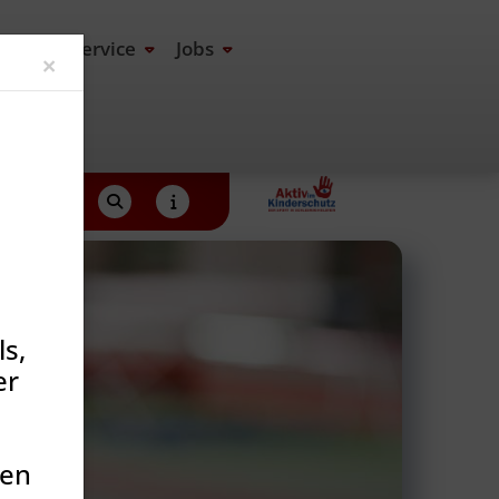
end
Service
Jobs
Close
×
s,
er
den