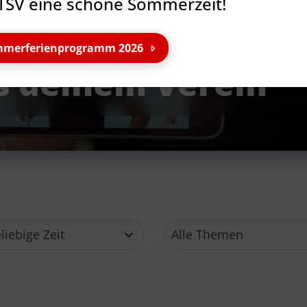
TSV eine schöne Sommerzeit!
merferienprogramm 2026
s deinem Verein
Service
Ge