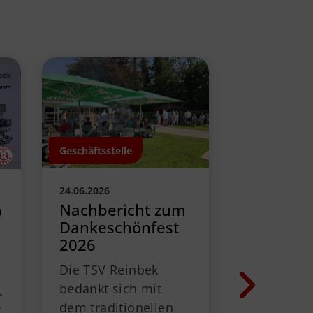
Geschäftsstelle
Geschäftsstel
24.06.2026
22.06.2026
Nachbericht zum
Sportfes
o
Dankeschönfest
Save the
2026
Am 13.09. 
Die TSV Reinbek
wieder so 
bedankt sich mit
Paul-Luck
.
dem traditionellen
öffnet von
t