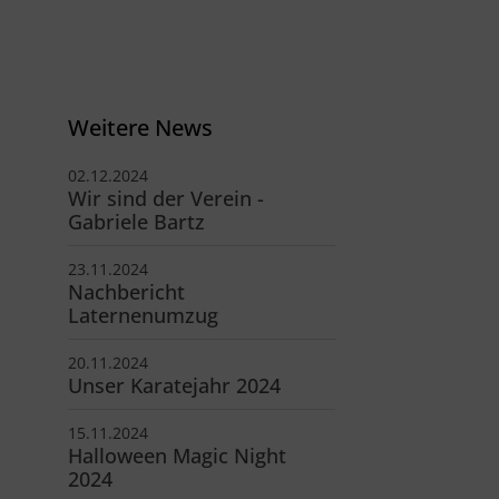
V Reinbek
odor-Storm-Str. 22
465 Reinbek
Weitere News
40 - 40 11 326-0
info@tsv-reinbek.de
02.12.2024
Wir sind der Verein -
Gabriele Bartz
23.11.2024
Nachbericht
Laternenumzug
20.11.2024
Unser Karatejahr 2024
15.11.2024
Halloween Magic Night
2024