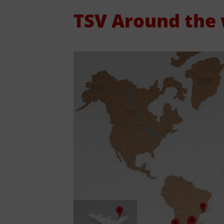
TSV Around the
Geschäftsstelle
Vorstand
Jobs
Sponsoren