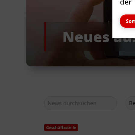
der 
Som
Neues au
Quicklinks
Geschäftsstelle
TSV Reinbek