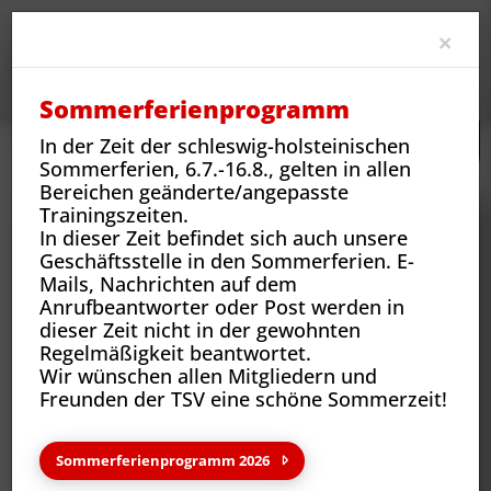
Clo
×
Sommerferienprogramm
In der Zeit der schleswig-holsteinischen
Neues
Vereins-News
Nachruf Christoph Karstens
Sommerferien, 6.7.-16.8., gelten in allen
Bereichen geänderte/angepasste
Trainingszeiten.
In dieser Zeit befindet sich auch unsere
Geschäftsstelle in den Sommerferien. E-
Mails, Nachrichten auf dem
Anrufbeantworter oder Post werden in
dieser Zeit nicht in der gewohnten
Regelmäßigkeit beantwortet.
Wir wünschen allen Mitgliedern und
Freunden der TSV eine schöne Sommerzeit!
Neues aus deinem Verein
Sommerferienprogramm 2026