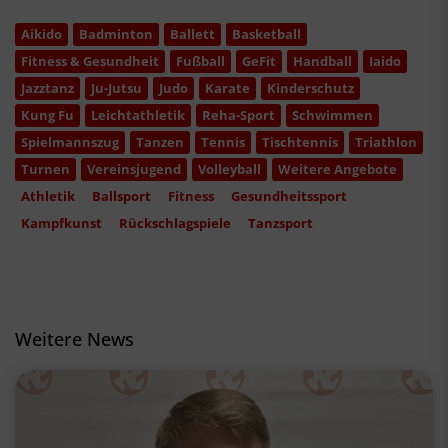
Aikido
Badminton
Ballett
Basketball
Fitness & Gesundheit
Fußball
GeFit
Handball
Iaido
Jazztanz
Ju-Jutsu
Judo
Karate
Kinderschutz
Kung Fu
Leichtathletik
Reha-Sport
Schwimmen
Spielmannszug
Tanzen
Tennis
Tischtennis
Triathlon
Turnen
Vereinsjugend
Volleyball
Weitere Angebote
Athletik
Ballsport
Fitness
Gesundheitssport
Kampfkunst
Rückschlagspiele
Tanzsport
Weitere News