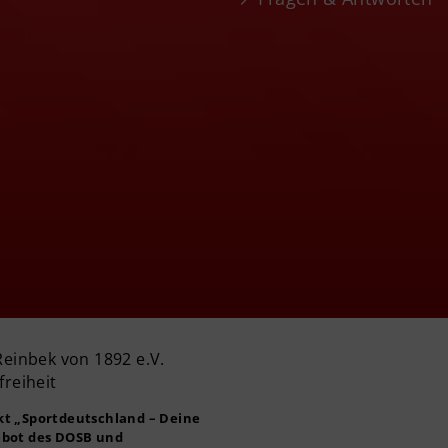
Reinbek von 1892 e.V.
freiheit
ekt
„Sportdeutschland – Deine
bot des DOSB und