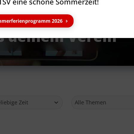
TSV eine schöne Sommerzeit!
merferienprogramm 2026
s deinem Verein
Service
Ge
Downloads
TS
Mitglied werden
The
Satzung
21