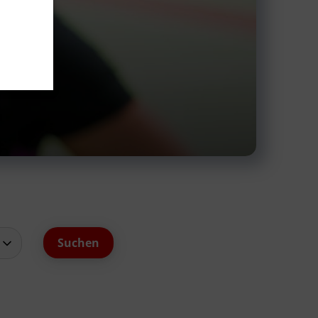
schäftsstelle
V Reinbek
odor-Storm-Str. 22
465 Reinbek