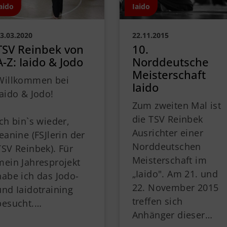
aido
Iaido
3.03.2020
22.11.2015
TSV Reinbek von
10.
A-Z: Iaido & Jodo
Norddeutsche
Meisterschaft
Willkommen bei
Iaido
Iaido & Jodo!
Zum zweiten Mal ist
die TSV Reinbek
Ich bin`s wieder,
Ausrichter einer
Jeanine (FSJlerin der
Norddeutschen
TSV Reinbek). Für
Meisterschaft im
mein Jahresprojekt
„Iaido". Am 21. und
habe ich das Jodo-
22. November 2015
und Iaidotraining
treffen sich
besucht.…
Anhänger dieser…