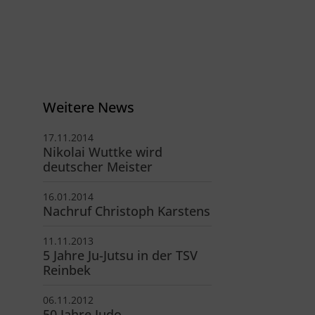
40 - 40 11 326-0
info@tsv-reinbek.de
Weitere News
17.11.2014
Nikolai Wuttke wird
deutscher Meister
16.01.2014
Nachruf Christoph Karstens
11.11.2013
5 Jahre Ju-Jutsu in der TSV
Reinbek
06.11.2012
50 Jahre Judo