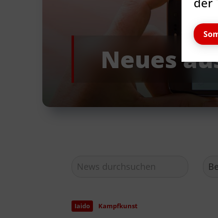
der 
Som
Neues au
Quicklinks
TSV Reinbek
Geschäftsstelle
Vorstand
Iaido
Kampfkunst
Jobs