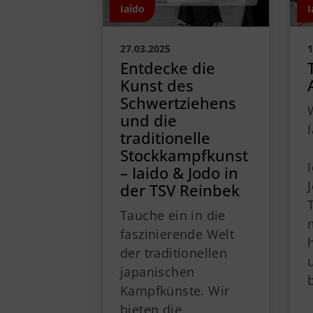
I
Iaido
1
27.03.2025
Entdecke die
Kunst des
Schwertziehens
und die
traditionelle
Stockkampfkunst
– Iaido & Jodo in
der TSV Reinbek
Tauche ein in die
faszinierende Welt
der traditionellen
japanischen
Kampfkünste. Wir
bieten die