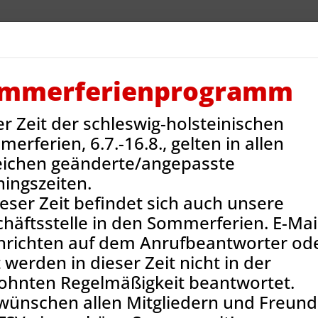
V Reinbek
Sportarten
Neues
Termine
Jug
ntakt
Onlineshop
mmerferienprogramm
er Zeit der schleswig-holsteinischen
ns-News
Prüfung zum 3. Dan Jodo bestanden
erferien, 6.7.-16.8., gelten in allen
eichen geänderte/angepasste
ningszeiten.
ieser Zeit befindet sich auch unsere
häftsstelle in den Sommerferien. E-Mail
hrichten auf dem Anrufbeantworter od
 werden in dieser Zeit nicht in der
ohnten Regelmäßigkeit beantwortet.
wünschen allen Mitgliedern und Freun