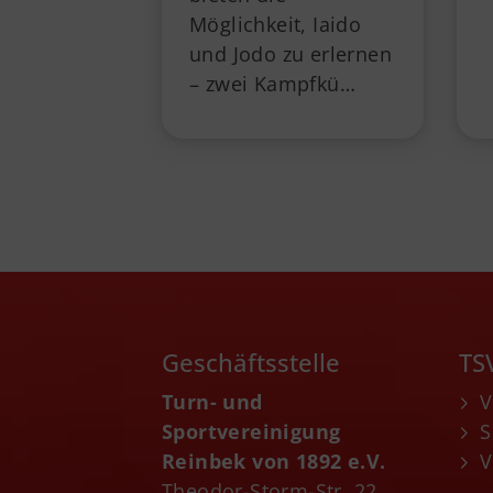
Möglichkeit, Iaido
und Jodo zu erlernen
– zwei Kampfkü…
Geschäftsstelle
TS
Turn- und
V
Sportvereinigung
S
Reinbek von 1892 e.V.
V
Theodor-Storm-Str. 22