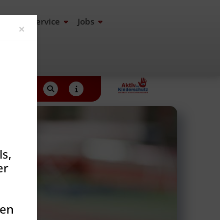
end
Service
Jobs
Close
×
s,
er
den