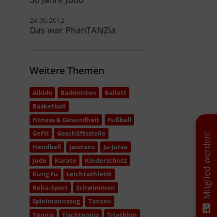
24.06.2012
Das war PhanTANZia
Weitere Themen
Aikido
Badminton
Ballett
Basketball
Fitness & Gesundheit
Fußball
GeFit
Geschäftsstelle
Mitglied werden!
Handball
Jazztanz
Ju-Jutsu
Judo
Karate
Kinderschutz
Kung Fu
Leichtathletik
Reha-Sport
Schwimmen
Spielmannszug
Tanzen
Tennis
Tischtennis
Triathlon